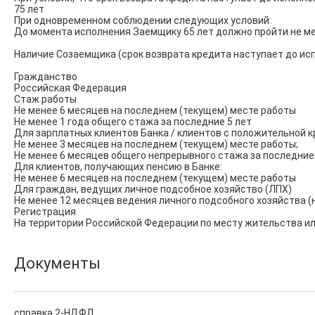
75 лет

При одновременном соблюдении следующих условий:

До момента исполнения Заемщику 65 лет должно пройти не мен
Наличие Созаемщика (срок возврата кредита наступает до исп
Гражданство

Российская Федерация

Стаж работы

Не менее 6 месяцев на последнем (текущем) месте работы

Не менее 1 года общего стажа за последние 5 лет

Для зарплатных клиентов Банка / клиентов с положительной кр
Не менее 3 месяцев на последнем (текущем) месте работы;

Не менее 6 месяцев общего непрерывного стажа за последние 
Для клиентов, получающих пенсию в Банке:

Не менее 6 месяцев на последнем (текущем) месте работы

Для граждан, ведущих личное подсобное хозяйство (ЛПХ)

Не менее 12 месяцев ведения личного подсобного хозяйства (
Регистрация

На территории Российской Федерации по месту жительства и
Документы
справка 2-НДФЛ