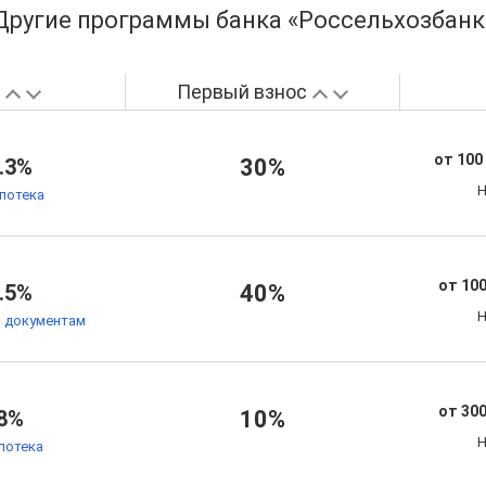
Другие программы банка «Россельхозбанк
а
Первый взнос
от 100
.3%
30%
Н
потека
от 100
.5%
40%
Н
м документам
от 300
8%
10%
Н
потека