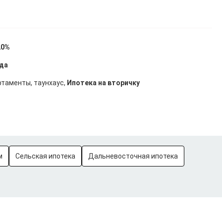
20%
ода
артаменты, таунхаус,
Ипотека на вторичку
м
Сельская ипотека
Дальневосточная ипотека