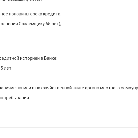
ее половины срока кредита.

олнения Созаемщику 65 лет);

едитной историей в Банке:

5 лет

наличие записи в похозяйственной книге органа местного самоупр
ли пребывания