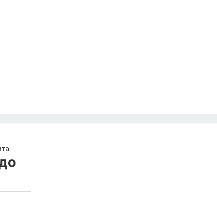
ита
до