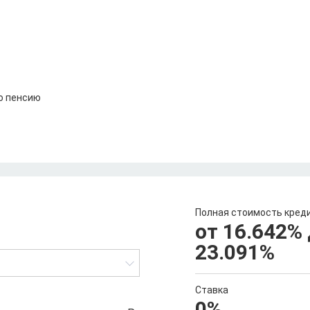
о пенсию
Полная стоимость кред
от 16.642
%
23.091
%
Ставка
0
%