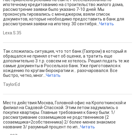
ипотечному кредитованию на строительство жилого дома,
рассмотрение заявки было указано 7-10 дней. Мы
проконсультировались с менеджером, взяли список
документов, которые необходимо предоставить в банк для
рассмотрения заявки на ипотеку. 30 сентября...
Читать
Lexa.S.35
Так сложилась ситуация, что тот банк (Газпром) в который я
обращался не принял отчет об оценке, а тратить еще
дополнительно 3 т.р. совсем не хотелось. Решил подать те же
самые документы в Россельхоз банк. Уже приготовился к
хождению по кругам бюрократии и... разочаровался. Все
быстро, четко, мног...
Читать
TaylorEd
Место действия Москва, Головной офис на Кропоткинской и
филиал на Садовой-Спасской. Этим летом задумались о
покупке квартиры. Главные требования к банку были: 1/
рассматривание созаемщиков не родственников (2
созаемщика=2собственника) 2/ более-менее знакомое
название 3/ разумный процент по ип...
Читать