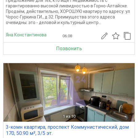
Предложение для тех, кто ищет недвижимость с
гарантированно высокой ликвидностью в Горно-Алтайске.
Продаём, действительно, ХОРОШУЮ квартиру по адресу: ул
Чорос-Гуркина Г.И., д 32. Преимущества этого адреса
очевидны: это - деловой и культурный центр...
Яна Константинова
06.08
Позвонить
1
из 10
3-комн квартира, проспект Коммунистический, дом
170, 50.90 м², 3/5 эт.