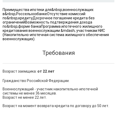
Преимущества ипотеки для&nbsp;военнослужащих
в&nbsp;РоссельхозбанкеОтсутствие комиссий
по&nbsp;кредитуДосрочное погашение кредита без
ограниченийВозможность подтверждения дохода
по&nbsp;форме банкаПрограмма ипотечного жилищного
кредитования военнослужащим &mdash; участникам НИС
(Накопительно-ипотечная система жилищного обеспечения
военнослужащих).
Требования
Возраст заемщика:
от 22 лет
Гражданство Российской Федерации.

Военнослужащий - участник накопительно-ипотечной 
системы не менее 36 месяцев.

Возраст не менее 22 лет.

Возраст на момент возврата кредита по договору до 50 лет.