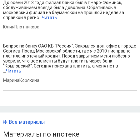
До осени 2013 года филиал банка был в г.Наро-Фоминск,
обслуживанием всегда была довольна. Обратилась в
московский филиал на бауманской на прошлой неделе за
справкой в регис...
Читать
ЮлияПлотникова
Вопрос по банку ОАО КБ "Россия". Закрылся доп. офис в городе
Сергиев-Посад Московской области, где я с 2010 г исправно
платила ипотечный кредит. Перед закрытием меня любезно
уверили, что все клиенты будут платить через банк
"Крыловский". Сегодня приехала платить, а меня нет в
...
Читать
МаринаКорякина
Все материалы
Материалы по ипотеке