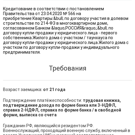
Кредитование в соответствии с постановлением
Правительства от 23.04.2020 № 566 на
приобретение:Квартиры:&bull; по договору участия в долевом
строительстве по 214-ФЗ в многоквартирном доме,
согласованном Банком &laquo;РОССИЯ&raquo;;&bull; по
договору купли-продажи у юридического лица - первого
собственника.Жилого дома с участком / таунхауса по
договору купли-продажи у юридического лица.Жилого дома с
участком по договору купли-продажи у индивидуального
предпринимателя.
Требования
Возраст заемщика:
от 21 года
Подтверждение платёжеспособности:
трудовая книжка,
подтверждение дохода по форме банка или 3-НДФЛ,
справка 2-НДФЛ, справка по форме банка / в свободной
форме, выписка со счета
Гражданин РФ, являющийся резидентом РФ.

Военнослужащий, проходящий военную службу, включенный в 