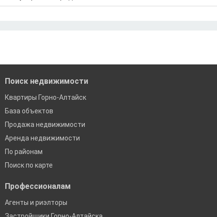
Дальневосточная ипотека
Ипотека без первого взноса
Санкт-Петербург
Ипотека самозанятым
Рефинансирование ипотеки
Ипотека без подтверждения дохода
Москва
По двум документам
Краснодар
Сочи
Екатеринбург
Поиск недвижимости
Квартиры Горно-Алтайск
База объектов
Продажа недвижимости
Аренда недвижимости
По районам
Поиск по карте
Профессионалам
Агенты и риэлторы
Застройщики Горно-Алтайска