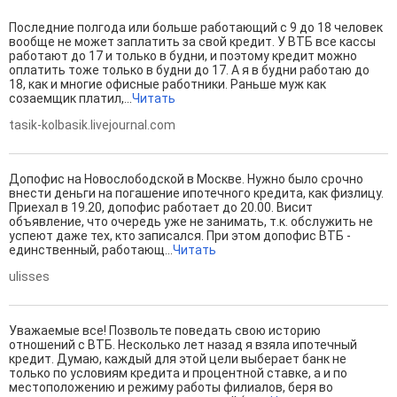
Последние полгода или больше работающий с 9 до 18 человек
вообще не может заплатить за свой кредит. У ВТБ все кассы
работают до 17 и только в будни, и поэтому кредит можно
оплатить тоже только в будни до 17. А я в будни работаю до
18, как и многие офисные работники. Раньше муж как
созаемщик платил,...
Читать
tasik-kolbasik.livejournal.com
Допофис на Новослободской в Москве. Нужно было срочно
внести деньги на погашение ипотечного кредита, как физлицу.
Приехал в 19.20, допофис работает до 20.00. Висит
объявление, что очередь уже не занимать, т.к. обслужить не
успеют даже тех, кто записался. При этом допофис ВТБ -
единственный, работающ...
Читать
ulisses
Уважаемые все! Позвольте поведать свою историю
отношений с ВТБ. Несколько лет назад я взяла ипотечный
кредит. Думаю, каждый для этой цели выберает банк не
только по условиям кредита и процентной ставке, а и по
местоположению и режиму работы филиалов, беря во