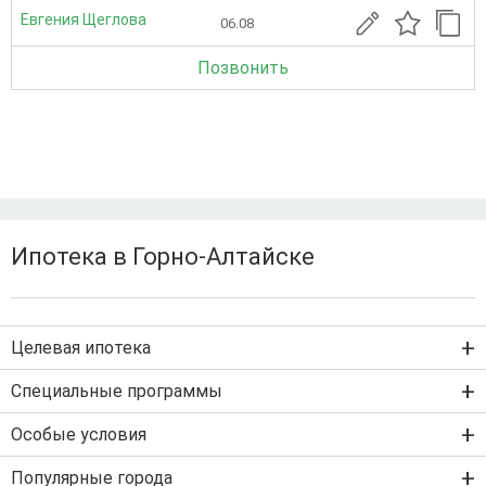
Евгения Щеглова
06.08
Позвонить
Ипотека в Горно-Алтайске
Целевая ипотека
Ипотека на новостройку
Специальные программы
Ипотека на вторичку
Семейная ипотека
Особые условия
Ипотека на строительство дома
Военная ипотека
Льготная ипотека с господдержкой
Популярные города
IT-ипотека