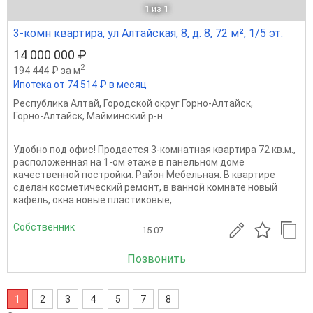
1
из 1
3-комн квартира, ул Алтайская, 8, д. 8, 72 м², 1/5 эт.
14 000 000 ₽
2
194 444 ₽ за м
Ипотека от 74 514 ₽ в месяц
Республика Алтай
,
Городской округ Горно-Алтайск
,
Горно-Алтайск
,
Майминский р-н
Удобно под офис! Продается 3-комнатная квартира 72 кв.м.,
расположенная на 1-ом этаже в панельном доме
качественной постройки. Район Мебельная. В квартире
сделан косметический ремонт, в ванной комнате новый
кафель, окна новые пластиковые,...
Собственник
15.07
Позвонить
1
2
3
4
5
7
8