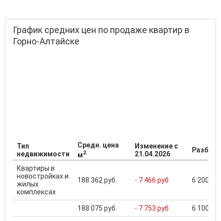
График средних цен по продаже квартир в
Горно-Алтайске
Средн. цена
Тип
Изменение с
Разброс
2
недвижимости
21.04.2026
м
Квартиры в
новостройках и
188 362 руб.
- 7 466 руб.
6 200 000
жилых
комплексах
188 075 руб.
- 7 753 руб.
6 100 000