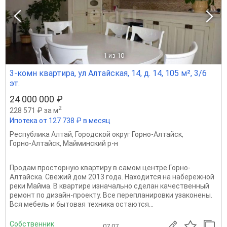
1
из 10
3-комн квартира, ул Алтайская, 14, д. 14, 105 м², 3/6
эт.
24 000 000 ₽
2
228 571 ₽ за м
Ипотека от 127 738 ₽ в месяц
Республика Алтай
,
Городской округ Горно-Алтайск
,
Горно-Алтайск
,
Майминский р-н
Продам просторную квартиру в самом центре Горно-
Алтайска. Свежий дом 2013 года. Находится на набережной
реки Майма. В квартире изначально сделан качественный
ремонт по дизайн-проекту. Все перепланировки узаконены.
Вся мебель и бытовая техника остаются...
Собственник
07.07