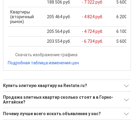
188 506 руб.
- 7 322 руб.
5 600 000
Квартиры
(вторичный
205 464 руб.
- 4 824 руб.
6 200 000
рынок)
205 564 руб.
- 4 724 руб.
6 100 000
203 554 руб.
- 6 734 руб.
5 600 000
Скачать изображение графика
Подробная таблица изменения цен
Купить элитную квартиру на Restate.ru?
Ищите, как Купить элитную квартиру?
Продажа элитных квартир сколько стоят в в Горно-
Алтайске?
154 актуальных и проверенных объявления
Минимальная цена: 5 000 000 Р. Максимальная цена: 24 000
Воспользуйтесь нашим поиском по новостройкам, для
Почему лучше всего искать объявления у нас?
000 Р; Средняя: 10 493 837 Р
подбора подходящего вам варианта
Все объявления проверены и проходят строгую
Средняя цена за м2: 207 391 Р
'Сохраните результаты поиска и возвращайтесь к нему,
модерацию
когда это будет нужно'