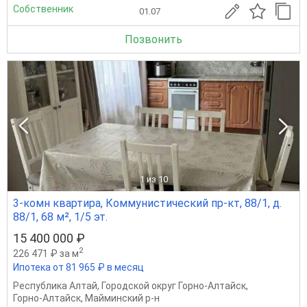
Собственник
01.07
Позвонить
1
из 10
3-комн квартира, Коммунистический пр-кт, 88/1, д.
88/1, 68 м², 1/5 эт.
15 400 000 ₽
2
226 471 ₽ за м
Ипотека от 81 965 ₽ в месяц
Республика Алтай
,
Городской округ Горно-Алтайск
,
Горно-Алтайск
,
Майминский р-н