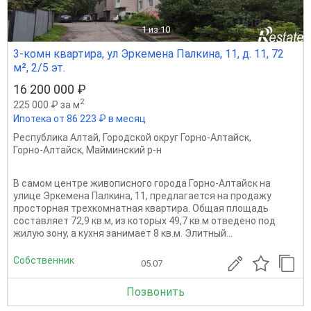
1
из 10
3-комн квартира, ул Эркемена Палкина, 11, д. 11, 72
м², 2/5 эт.
16 200 000 ₽
2
225 000 ₽ за м
Ипотека от 86 223 ₽ в месяц
Республика Алтай
,
Городской округ Горно-Алтайск
,
Горно-Алтайск
,
Майминский р-н
В самом центре живописного города Горно-Алтайск на
улице Эркемена Палкина, 11, предлагается на продажу
просторная трехкомнатная квартира. Общая площадь
составляет 72,9 кв.м, из которых 49,7 кв.м отведено под
жилую зону, а кухня занимает 8 кв.м. Элитный...
Собственник
05.07
Позвонить