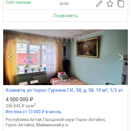
Собственник
26.05
Позвонить
1
из 5
Комната, ул Чорос-Гуркина Г.И., 58, д. 58, 19 м², 1/5 эт.
4 500 000 ₽
2
236 842 ₽ за м
Ипотека от 10 000 ₽ в месяц
Республика Алтай
,
Городской округ Горно-Алтайск
,
Горно-Алтайск
,
Майминский р-н