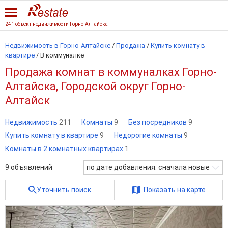
241 объект недвижимости Горно-Алтайска
Недвижимость в Горно-Алтайске
/
Продажа
/
Купить комнату в
квартире
/
В коммуналке
Продажа комнат в коммуналках Горно-
Алтайска, Городской округ Горно-
Алтайск
Недвижимость
211
Комнаты
9
Без посредников
9
Купить комнату в квартире
9
Недорогие комнаты
9
Комнаты в 2 комнатных квартирах
1
9
объявлений
по дате добавления: сначала новые
Уточнить поиск
Показать на карте