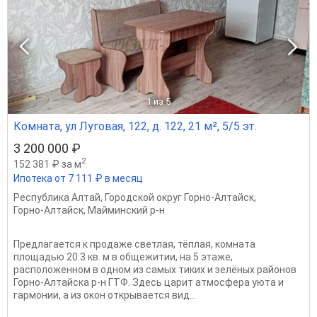
1
из 5
Комната, ул Луговая, 122, д. 122, 21 м², 5/5 эт.
3 200 000 ₽
2
152 381 ₽ за м
Ипотека от 7 111 ₽ в месяц
Республика Алтай
,
Городской округ Горно-Алтайск
,
Горно-Алтайск
,
Майминский р-н
Предлагается к продаже светлая, тёплая, комната
площадью 20.3 кв. м в общежитии, на 5 этаже,
расположенном в одном из самых тиких и зелёных районов
Горно-Алтайска р-н ГТФ. Здесь царит атмосфера уюта и
гармонии, а из окон открывается вид...