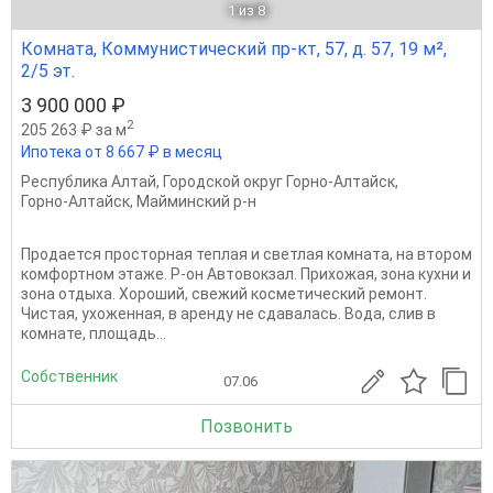
1
из 8
Комната, Коммунистический пр-кт, 57, д. 57, 19 м²,
2/5 эт.
3 900 000 ₽
2
205 263 ₽ за м
Ипотека от 8 667 ₽ в месяц
Республика Алтай
,
Городской округ Горно-Алтайск
,
Горно-Алтайск
,
Майминский р-н
Продается просторная теплая и светлая комната, на втором
комфортном этаже. Р-он Автовокзал. Прихожая, зона кухни и
зона отдыха. Хороший, свежий косметический ремонт.
Чистая, ухоженная, в аренду не сдавалась. Вода, слив в
комнате, площадь...
Собственник
07.06
Позвонить