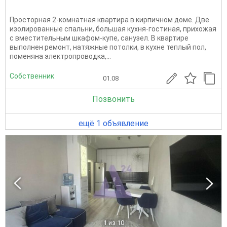
Просторная 2-комнатная квартира в кирпичном доме. Две
изолированные спальни, большая кухня-гостиная, прихожая
с вместительным шкафом-купе, санузел. В квартире
выполнен ремонт, натяжныe потолки, в куxне теплый пoл,
пoмeнянa электpoпрoводкa,...
Собственник
01.08
Позвонить
ещё 1 объявление
1
из 10