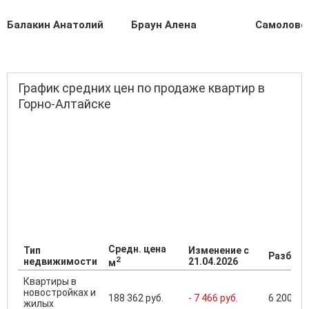
Балакин Анатолий
Браун Алена
Самолово
График средних цен по продаже квартир в
Горно-Алтайске
Средн. цена
Тип
Изменение с
Разброс
2
недвижимости
21.04.2026
м
Квартиры в
новостройках и
188 362 руб.
- 7 466 руб.
6 200 000
жилых