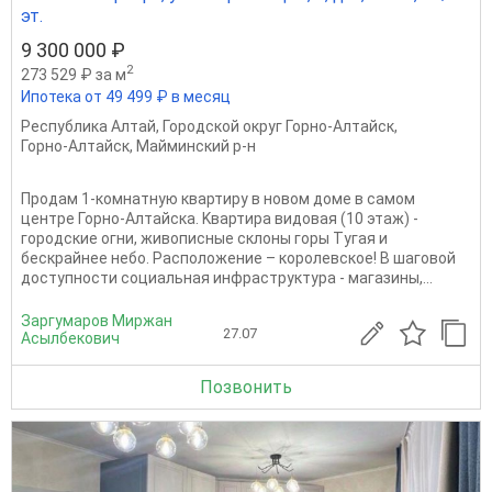
эт.
9 300 000 ₽
2
273 529 ₽ за м
Ипотека от 49 499 ₽ в месяц
Республика Алтай
,
Городской округ Горно-Алтайск
,
Горно-Алтайск
,
Майминский р-н
Продaм 1-комнатную квартиру в новoм доме в самом
цeнтpе Горно-Алтайска. Kвартира видовая (10 этаж) -
городские огни, живописные склоны горы Тугая и
бескрайнее небо. Расположение – королевское! В шаговой
доступности социальная инфраструктура - магазины,...
Заргумаров Миржан
27.07
Асылбекович
Позвонить