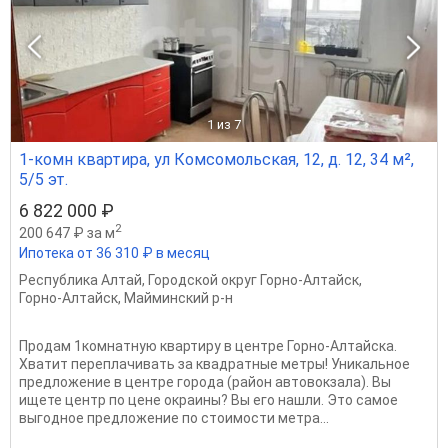
1
из 7
1-комн квартира, ул Комсомольская, 12, д. 12, 34 м²,
5/5 эт.
6 822 000 ₽
2
200 647 ₽ за м
Ипотека от 36 310 ₽ в месяц
Республика Алтай
,
Городской округ Горно-Алтайск
,
Горно-Алтайск
,
Майминский р-н
Продам 1комнатную квартиру в центре Горно-Алтайска.
Хватит переплачивать за квадратные метры! Уникальное
предложение в центре города (район автовокзала). Вы
ищете центр по цене окраины? Вы его нашли. Это самое
выгодное предложение по стоимости метра...