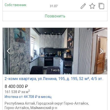
Собственник
31.07
Позвонить
1
из 6
2-комн квартира, ул Ленина, 195, д. 195, 52 м², 4/5 эт.
8 400 000 ₽
2
161 538 ₽ за м
Ипотека от 44 708 ₽ в месяц
Республика Алтай
,
Городской округ Горно-Алтайск
,
Горно-Алтайск
,
Майминский р-н