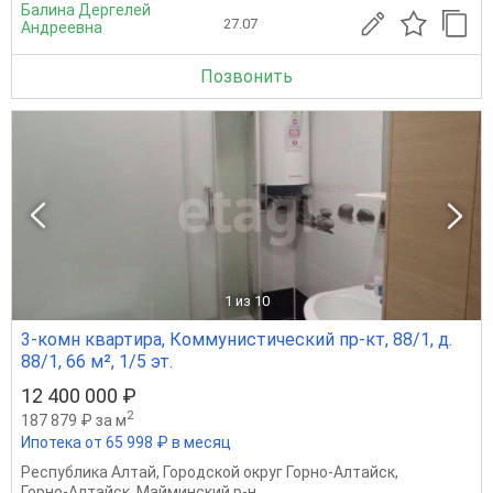
Балина Дергелей
27.07
Андреевна
Позвонить
1
из 10
3-комн квартира, Коммунистический пр-кт, 88/1, д.
88/1, 66 м², 1/5 эт.
12 400 000 ₽
2
187 879 ₽ за м
Ипотека от 65 998 ₽ в месяц
Республика Алтай
,
Городской округ Горно-Алтайск
,
Горно-Алтайск
,
Майминский р-н