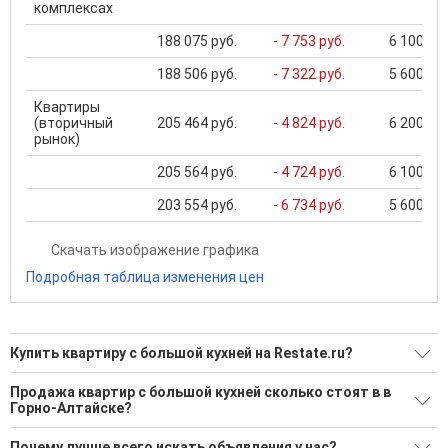
комплексах
188 075 руб.
- 7 753 руб.
6 100 000
188 506 руб.
- 7 322 руб.
5 600 000
Квартиры
(вторичный
205 464 руб.
- 4 824 руб.
6 200 000
рынок)
205 564 руб.
- 4 724 руб.
6 100 000
203 554 руб.
- 6 734 руб.
5 600 000
Скачать изображение графика
Подробная таблица изменения цен
Купить квартиру с большой кухней на Restate.ru?
Ищите, как Купить квартиру с большой кухней?
Продажа квартир с большой кухней сколько стоят в в
Горно-Алтайске?
56 актуальных и проверенных объявлений
Минимальная цена: 6 550 000 Р. Максимальная цена: 24 000
Воспользуйтесь нашим поиском по новостройкам, для
Почему лучше всего искать объявления у нас?