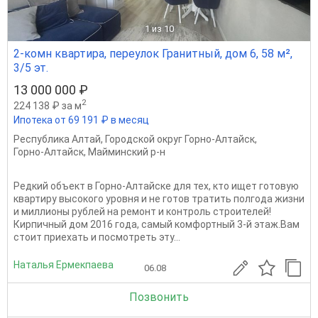
1
из 10
2-комн квартира, переулок Гранитный, дом 6, 58 м²,
3/5 эт.
13 000 000 ₽
2
224 138 ₽ за м
Ипотека от 69 191 ₽ в месяц
Республика Алтай
,
Городской округ Горно-Алтайск
,
Горно-Алтайск
,
Майминский р-н
Редкий объект в Горно-Алтайске для тех, кто ищет готовую
квартиру высокого уровня и не готов тратить полгода жизни
и миллионы рублей на ремонт и контроль строителей!
Кирпичный дом 2016 года, самый комфортный 3-й этаж.Вам
стоит приехать и посмотреть эту...
Наталья Ермекпаева
06.08
Позвонить