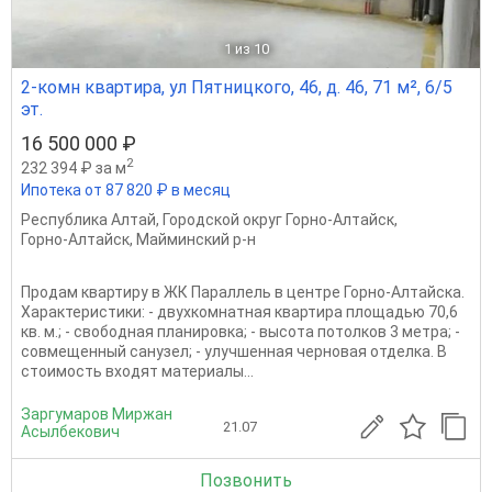
1
из 10
2-комн квартира, ул Пятницкого, 46, д. 46, 71 м², 6/5
эт.
16 500 000 ₽
2
232 394 ₽ за м
Ипотека от 87 820 ₽ в месяц
Республика Алтай
,
Городской округ Горно-Алтайск
,
Горно-Алтайск
,
Майминский р-н
Продам квартиру в ЖК Параллель в центре Горно-Алтайска.
Характеристики: - двухкомнатная квартира площадью 70,6
кв. м.; - свободная планировка; - высота потолков 3 метра; -
совмещенный санузел; - улучшенная черновая отделка. В
стоимость входят материалы...
Заргумаров Миржан
21.07
Асылбекович
Позвонить