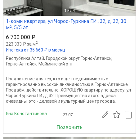
1
из 4
1-комн квартира, ул Чорос-Гуркина Г.И., 32, д. 32, 30
м², 5/5 эт.
6 700 000 ₽
2
223 333 ₽ за м
Ипотека от 35 660 ₽ в месяц
Республика Алтай
,
Городской округ Горно-Алтайск
,
Горно-Алтайск
,
Майминский р-н
Предложение для тех, кто ищет недвижимость с
гарантированно высокой ликвидностью в Горно-Алтайске.
Продаём, действительно, ХОРОШУЮ квартиру по адресу: ул
Чорос-Гуркина Г.И., д 32. Преимущества этого адреса
очевидны: это - деловой и культурный центр города,...
Яна Константинова
27.07
Позвонить