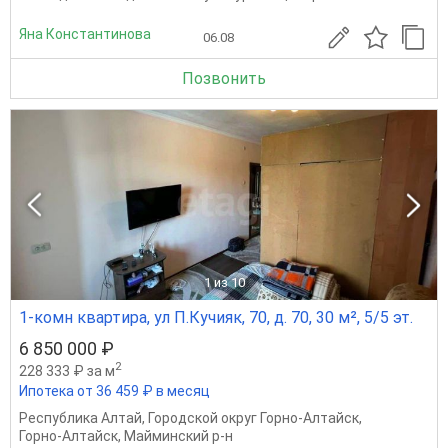
Яна Константинова
06.08
Позвонить
1
из 10
1-комн квартира, ул П.Кучияк, 70, д. 70, 30 м², 5/5 эт.
6 850 000 ₽
2
228 333 ₽ за м
Ипотека от 36 459 ₽ в месяц
Республика Алтай
,
Городской округ Горно-Алтайск
,
Горно-Алтайск
,
Майминский р-н