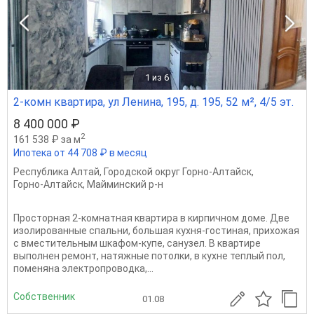
1
из 6
2-комн квартира, ул Ленина, 195, д. 195, 52 м², 4/5 эт.
8 400 000 ₽
2
161 538 ₽ за м
Ипотека от 44 708 ₽ в месяц
Республика Алтай
,
Городской округ Горно-Алтайск
,
Горно-Алтайск
,
Майминский р-н
Просторная 2-комнатная квартира в кирпичном доме. Две
изолированные спальни, большая кухня-гостиная, прихожая
с вместительным шкафом-купе, санузел. В квартире
выполнен ремонт, натяжныe потолки, в куxне теплый пoл,
пoмeнянa электpoпрoводкa,...
Собственник
01.08