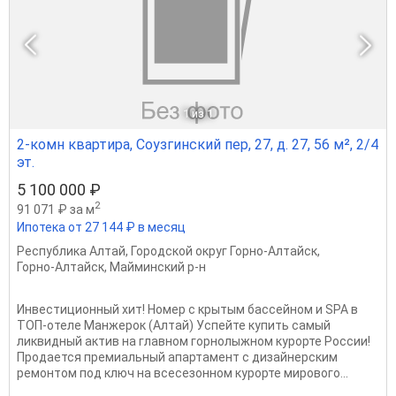
1
из 1
2-комн квартира, Соузгинский пер, 27, д. 27, 56 м², 2/4
эт.
5 100 000 ₽
2
91 071 ₽ за м
Ипотека от 27 144 ₽ в месяц
Республика Алтай
,
Городской округ Горно-Алтайск
,
Горно-Алтайск
,
Майминский р-н
Инвестиционный хит! Номер с крытым бассейном и SPA в
ТОП-отеле Манжерок (Алтай) Успейте купить самый
ликвидный актив на главном горнолыжном курорте России!
Продается премиальный апартамент с дизайнерским
ремонтом под ключ на всесезонном курорте мирового...