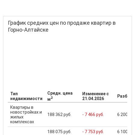
График средних цен по продаже квартир в
Горно-Алтайске
Средн. цена
Тип
Изменение с
Разброс
2
недвижимости
21.04.2026
м
Квартиры в
новостройках и
188 362 руб.
- 7 466 руб.
6 200 000
жилых
комплексах
188 075 руб.
- 7 753 руб.
6 100 000