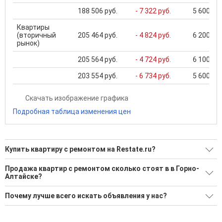
188 506 руб.
- 7 322 руб.
5 600 000
Квартиры
(вторичный
205 464 руб.
- 4 824 руб.
6 200 000
рынок)
205 564 руб.
- 4 724 руб.
6 100 000
203 554 руб.
- 6 734 руб.
5 600 000
Скачать изображение графика
Подробная таблица изменения цен
Купить квартиру с ремонтом на Restate.ru?
Ищите, как Купить квартиру с ремонтом?
Продажа квартир с ремонтом сколько стоят в в Горно-
Алтайске?
74 актуальных и проверенных объявления
Минимальная цена: 5 100 000 Р. Максимальная цена: 24 000
Воспользуйтесь нашим поиском по новостройкам, для
Почему лучше всего искать объявления у нас?
000 Р; Средняя: 10 279 620 Р
подбора подходящего вам варианта
Все объявления проверены и проходят строгую
Средняя цена за м2: 209 419 Р
'Сохраните результаты поиска и возвращайтесь к нему,
модерацию