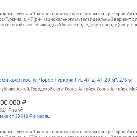
родаже - уютная 1-комнатная квартира в самом центре Горно-Алтайс
ос-Гуркина, д. 47 (р-н Национального музея).Идеальный вариант д
же готовый высоколиквидный бизнес под сдачу в аренду (посуточн
омн квартира, ул Чорос-Гуркина Г.И., 47, д. 47, 29 м², 2/5 эт.
публика Алтай
,
Городской округ Горно-Алтайск
,
Горно-Алтайск
,
Май
500 000 ₽
2
621 ₽ за м
тека от 39 918 ₽ в месяц
родаже - уютная 1-комнатная квартира в самом центре Горно-Алтайс