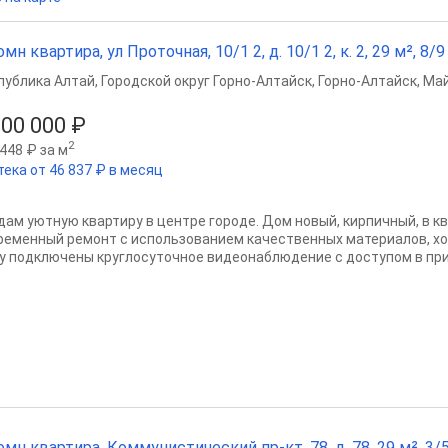
омн квартира, ул Проточная, 10/1 2, д. 10/1 2, к. 2, 29 м², 8/9 
публика Алтай
,
Городской округ Горно-Алтайск
,
Горно-Алтайск
,
Май
800 000 ₽
2
448 ₽ за м
тека от 46 837 ₽ в месяц
дам уютную квартиру в центре городе. Дом новый, кирпичный, в к
ременный ремонт с использованием качественных материалов, хо
у подключены круглосуточное видеонаблюдение с доступом в прил
омн квартира, Коммунистический пр-кт, 78, д. 78, 29 м², 3/5