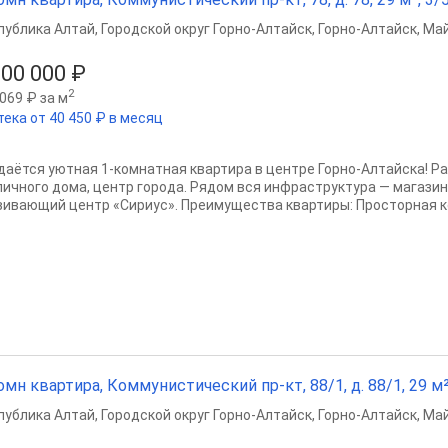
публика Алтай
,
Городской округ Горно-Алтайск
,
Горно-Алтайск
,
Май
600 000 ₽
2
069 ₽ за м
тека от 40 450 ₽ в месяц
даётся уютная 1-комнатная квартира в центре Горно-Алтайска! Р
пичного дома, центр города. Рядом вся инфраструктура — магазин
вивающий центр «Сириус». Преимущества квартиры: Просторная ко
омн квартира, Коммунистический пр-кт, 88/1, д. 88/1, 29 м²,
публика Алтай
,
Городской округ Горно-Алтайск
,
Горно-Алтайск
,
Май