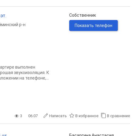
эт.
Собственник
минский р-н
Показать телефон
вартире выполнен
рошая звукоизоляция. К
ожении на телефоне,...
3
06.07
Написать
В избранное
В сравнение
 эт.
Басаргина Анастасия