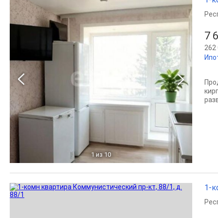
Рес
7 
262 
Ипо
Про
кир
раз
1
из 10
1-к
Рес