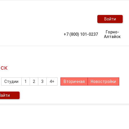
Войти
Горно-
+7 (800) 101-0237
Алтайск
йск
Студии
1
2
3
4+
Вторичная
Новостройки
Найти