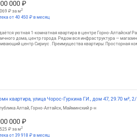
600 000 ₽
2
069 ₽ за м
тека от 40 450 ₽ в месяц
даётся уютная 1-комнатная квартира в центре Горно-Алтайска! Р
пичного дома, центр города. Рядом вся инфраструктура — магазин
вивающий центр Сириус . Преимущества квартиры: Просторная ком
омн квартира, улица Чорос-Гуркина Г.И., дом 47, 29.70 м², 2/
публика Алтай
,
Горно-Алтайск
,
Майминский р-н
500 000 ₽
2
525 ₽ за м
тека от 39 918 ₽ в месяц