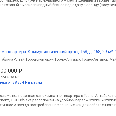
ос-Гуркина, д. 47 (р-н Национального музея).Идеальный вариант д
же готовый высоколиквидный бизнес под сдачу в аренду (посуточн
омн квартира, Коммунистический пр-кт, 158, д. 158, 29 м², 1
публика Алтай
,
Городской округ Горно-Алтайск
,
Горно-Алтайск
,
Май
300 000 ₽
2
724 ₽ за м
тека от 38 854 ₽ в месяц
родаже полноценная однокомнатная квартира в Горно-Алтайске п
спект, 158. Объект расположен на удобном первом этаже 5-этажн
ктичное и всегда востребованное решение как для собственного п