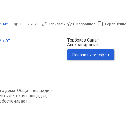
ение
1
25.07
Написать
В избранное
В сравнение
5 эт.
Торбоков Санат
Александрович
Показать телефон
огo дoма. Oбщaя плoщaдь —
ecть дeтcкaя плoщадка,
обecпeчивaет...