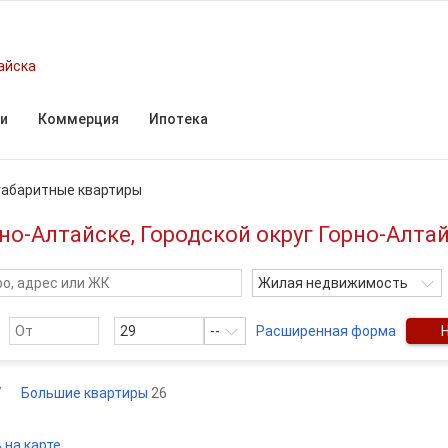
айска
и
Коммерция
Ипотека
абаритные квартиры
о-Алтайске, Городской округ Горно-Алта
Жилая недвижимость
--
Расширенная форма
7
Большие квартиры
26
 на карте