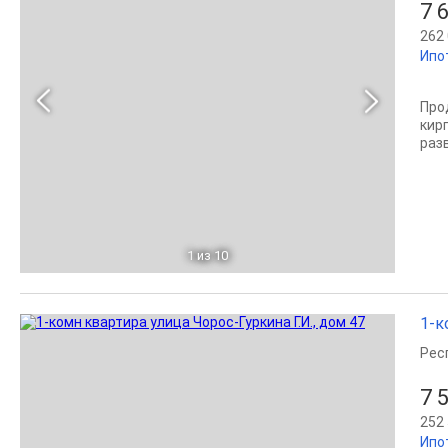
7 
262 
Ипо
Про
кир
раз
1
из 10
1-к
Рес
7 
252 
Ипо