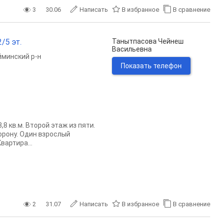
3
30.06
Написать
В избранное
В сравнение
/5 эт.
Танытпасова Чейнеш
Васильевна
минский р-н
Показать телефон
8 кв.м. Второй этаж из пяти.
орону. Один взрослый
вaртиpa...
2
31.07
Написать
В избранное
В сравнение