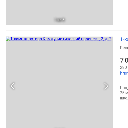
1
из 5
1-к
Рес
7 
280 
Ипо
Пpo
25 
шкoл