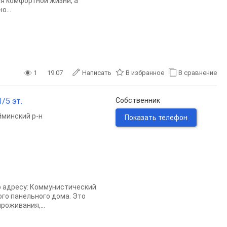
ля комфортной жизни, а
о...
1
19.07
Написать
В избранное
В сравнение
/5 эт.
Собственник
минский р-н
Показать телефон
о адресу: Коммунистический
ого панельного дома. Это
роживания,...