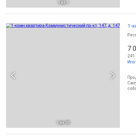
1
из 1
1-к
Рес
7 
241 
Ипо
Про
Сан
соб
1
из 10