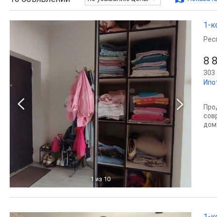
1-к
Рес
8 
303 
Ипо
Про
сов
дом
1
из 10
1-к