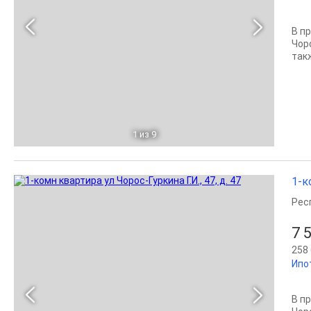
В п
Чор
так
1
из 9
1-к
Рес
7 
258 
Ипо
В п