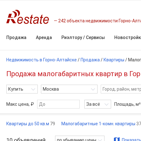
242 объекта недвижимости Горно-Алт
Продажа
Аренда
Риэлтору / Сервисы
Новостройк
Недвижимость в Горно-Алтайске
/
Продажа
/
Квартиры
/
Малог
Продажа малогабаритных квартир в Горн
Купить
Москва
Макс цена, ₽
За всё
Площадь,
м²
Квартиры до 50 кв.м
79
Малогабаритные 1-комн. квартиры
3
10
объявлений
по убыванию цены
Показать