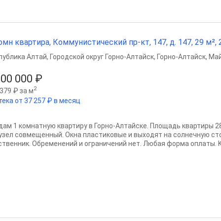
омн квартира, Коммунистический пр-кт, 147, д. 147, 29 м², 2
публика Алтай
,
Городской округ Горно-Алтайск
,
Горно-Алтайск
,
Май
000 000 ₽
2
379 ₽ за м
тека от 37 257 ₽ в месяц
дам 1 комнатную квартиру в Горно-Алтайске. Площадь квартиры 28,
узел совмещенный. Окна пластиковые и выходят на солнечную ст
ственник. Обременений и ограничений нет. Любая форма оплаты. K