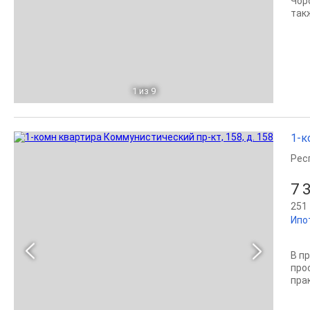
Чор
так
1
из 9
1-к
Рес
7 
251 
Ипо
В п
про
пра