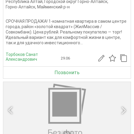
Республика Алтай
,
Городской округ Горно-Алтайск
,
Горно-Алтайск
,
Майминский р-н
СРОЧНАЯ ПРОДАЖА! 1-комнатная квартира в самом центре
города, район «золотой квадрат» (ЖилМассив /
Совкомбанк). Цена:рублей. Реальному покупателю — торг!
Идеальный вариант как для комфортной жизни в центре,
так и для удачного инвестиционного...
Торбоков Санат
29.06
Александрович
Позвонить
1
из 1