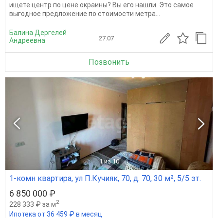
ищете центр по цене окраины? Вы его нашли. Это самое
выгодное предложение по стоимости метра...
Балина Дергелей
27.07
Андреевна
Позвонить
1
из 10
1-комн квартира, ул П.Кучияк, 70, д. 70, 30 м², 5/5 эт.
6 850 000 ₽
2
228 333 ₽ за м
Ипотека от 36 459 ₽ в месяц