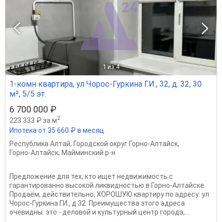
1
из 4
1-комн квартира, ул Чорос-Гуркина Г.И., 32, д. 32, 30
м², 5/5 эт.
6 700 000 ₽
2
223 333 ₽ за м
Ипотека от 35 660 ₽ в месяц
Республика Алтай
,
Городской округ Горно-Алтайск
,
Горно-Алтайск
,
Майминский р-н
Предложение для тех, кто ищет недвижимость с
гарантированно высокой ликвидностью в Горно-Алтайске.
Продаём, действительно, ХОРОШУЮ квартиру по адресу: ул
Чорос-Гуркина Г.И., д 32. Преимущества этого адреса
очевидны: это - деловой и культурный центр города,...