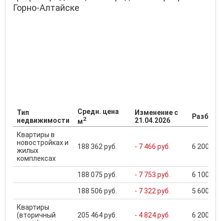
Горно-Алтайске
Средн. цена
Тип
Изменение с
Разброс
2
недвижимости
21.04.2026
м
Квартиры в
новостройках и
188 362 руб.
- 7 466 руб.
6 200 000
жилых
комплексах
188 075 руб.
- 7 753 руб.
6 100 000
188 506 руб.
- 7 322 руб.
5 600 000
Квартиры
(вторичный
205 464 руб.
- 4 824 руб.
6 200 000