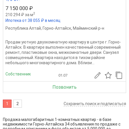
7 150 000 ₽
2
210 294 ₽ за м
Ипотека от 38 055 ₽ в месяц
Республика Алтай
,
Горно-Алтайск
,
Майминский р-н
Продам уютную двухкомнатную квартиру в центре г. Горно-
Алтайск. В квартире выполнен качественный современный
ремонт, пластиковые окна, межкомнатные двери. Санузел
совмещенный. Квартира находится в тихом районе
небольшого многоквартирного дома. Вблизи...
Собственник
01.07
Позвонить
1
2
Сохранить поиск и подписаться
Продажа малогабаритных 1-комнатных квартир - в базе
недвижимости Горно-Алтайска 34 объявления по продаже с
подробным описанием и фото объектов от
5 000 000
до