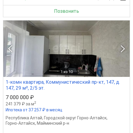
Позвонить
1
из 10
1-комн квартира, Коммунистический пр-кт, 147, д.
147, 29 м², 2/5 эт.
7 000 000 ₽
2
241 379 ₽ за м
Ипотека от 37 257 ₽ в месяц
Республика Алтай
,
Городской округ Горно-Алтайск
,
Горно-Алтайск
,
Майминский р-н