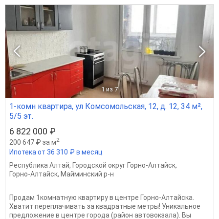
1
из 7
1-комн квартира, ул Комсомольская, 12, д. 12, 34 м²,
5/5 эт.
6 822 000 ₽
2
200 647 ₽ за м
Ипотека от 36 310 ₽ в месяц
Республика Алтай
,
Городской округ Горно-Алтайск
,
Горно-Алтайск
,
Майминский р-н
Продам 1комнатную квартиру в центре Горно-Алтайска.
Хватит переплачивать за квадратные метры! Уникальное
предложение в центре города (район автовокзала). Вы