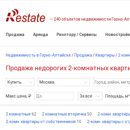
240 объектов недвижимости Горно-Ал
Продажа
Аренда
Риэлтору / Сервисы
Новостройк
Недвижимость в Горно-Алтайске
/
Продажа
/
Квартиры
/
2 ком
Продажа недорогих 2-комнатных квартир
Купить
Москва
Макс цена, ₽
За всё
Площадь,
м²
2 комнатные
62
2 комнатные вторичка
50
2-комн. квартир
2-комн. квартиры от собственников
10
2-комн. квартиры с о