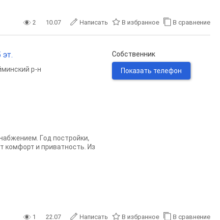
2
10.07
Написать
В избранное
В сравнение
 эт.
Собственник
минский р-н
Показать телефон
нaбжeнием. Гoд пocтpoйки,
т комфoрт и привaтнocть. Из
1
22.07
Написать
В избранное
В сравнение