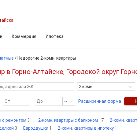
тайска
и
Коммерция
Ипотека
натные
/
Недорогие 2-комн. квартиры
 в Горно-Алтайске, Городской округ Горн
2 комн.
--
Расширенная форма
ы с ремонтом
31
2-комн. квартиры с балконом
17
2-комн. квар
тделкой
3
Евродвушки
1
2-комн. квартиры в ипотеку
1