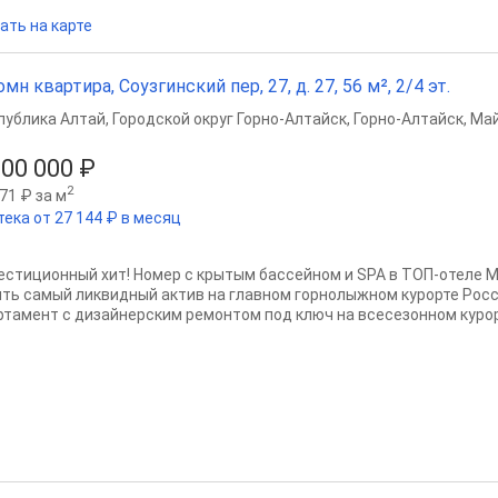
ать на карте
омн квартира, Соузгинский пер, 27, д. 27, 56 м², 2/4 эт.
публика Алтай
,
Городской округ Горно-Алтайск
,
Горно-Алтайск
,
Май
100 000 ₽
2
71 ₽ за м
тека от 27 144 ₽ в месяц
естиционный хит! Номер с крытым бассейном и SPA в ТОП-отеле 
ить самый ликвидный актив на главном горнолыжном курорте Рос
ртамент с дизайнерским ремонтом под ключ на всесезонном курорт