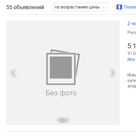
55
объявлений
по возрастанию цены
Показ
2-к
Рес
5 
91 0
Ипо
Инв
куп
апа
1
из 1