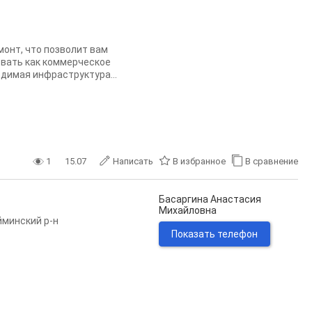
монт, что позволит вам
овать как коммерческое
димая инфраструктура...
1
15.07
Написать
В избранное
В сравнение
Басаргина Анастасия
Михайловна
минский р-н
Показать телефон