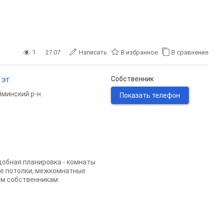
1
27.07
Написать
В избранное
В сравнение
 эт.
Собственник
минский р-н
Показать телефон
добная планировка - комнаты
ые потолки, межкомнатные
ым собственникам.