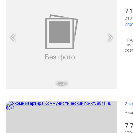
7 
210 
Ипо
Про
кач
сов
1
из 1
2-к
Рес
7 
179 