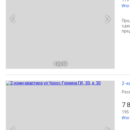
Ипо
Про
сде
пре
1
из 10
2-к
Рес
7 
195 
Ипо