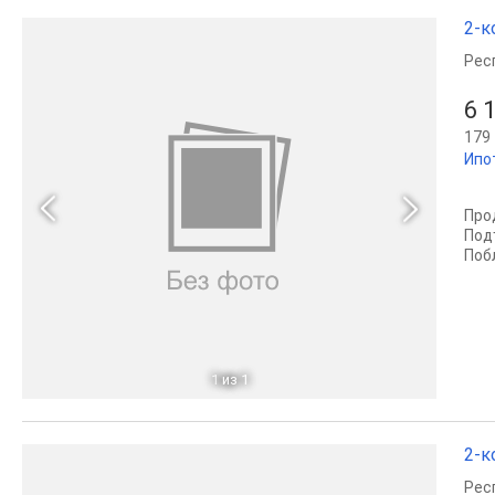
2-к
Рес
6 
179 
Ипо
Про
Под
Поб
1
из 1
2-к
Рес