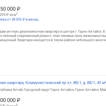
150 000 ₽
2
294 ₽ за м
тека от 38 055 ₽ в месяц
дам уютную двухкомнатную квартиру в центре г. Горно-Алтайск. В
ественный современный ремонт, пластиковые окна, межкомнатные
мещенный. Квартира находится в тихом районе небольшого многокв
омн квартира, Коммунистический пр-кт, 88/1, д. 88/1, 43 м²,
публика Алтай
,
Городской округ Горно-Алтайск
,
Горно-Алтайск
,
Май
700 000 ₽
2
070 ₽ за м