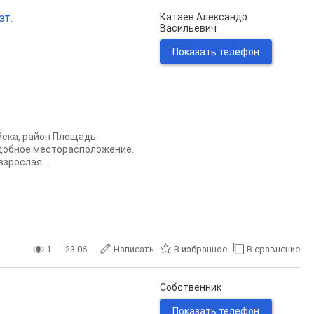
эт.
Катаев Александр
Васильевич
Показать телефон
йска, район Площадь.
Удобное мecтopacпoлoжение.
зрослая...
1
23.06
Написать
В избранное
В сравнение
Собственник
Показать телефон