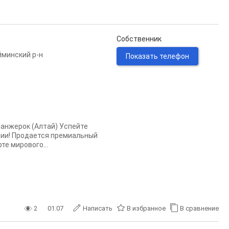
Собственник
минский р-н
Показать телефон
Манжерок (Алтай) Успейте
сии! Продается премиальный
е мирового...
2
01.07
Написать
В избранное
В сравнение