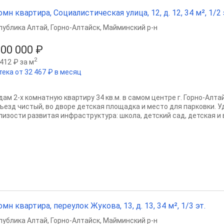
омн квартира, Социалистическая улица, 12, д. 12, 34 м², 1/2 
публика Алтай
,
Горно-Алтайск
,
Майминский р-н
100 000 ₽
2
412 ₽ за м
тека от 32 467 ₽ в месяц
дам 2-х комнатную квартиру 34 кв.м. в самом центре г. Горно-Алта
ъезд чистый, во дворе детская площадка и место для парковки. 
лизости развитая инфраструктура: школа, детский сад, детская и в
омн квартира, переулок Жукова, 13, д. 13, 34 м², 1/3 эт.
публика Алтай
,
Горно-Алтайск
,
Майминский р-н