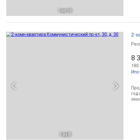
1
из 10
2-к
Рес
8 
180 
Ипо
Про
год
окон
1
из 8