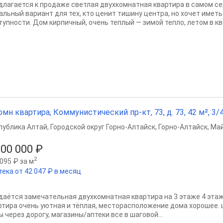
длагается к продаже светлая двухкомнатная квартира в самом се
альный вариант для тех, кто ценит тишину центра, но хочет имет
тупности. Дом кирпичный, очень теплый — зимой тепло, летом в ква
омн квартира, Коммунистический пр-кт, 73, д. 73, 42 м², 3/4
публика Алтай
,
Городской округ Горно-Алтайск
,
Горно-Алтайск
,
Май
900 000 ₽
2
095 ₽ за м
тека от 42 047 ₽ в месяц
даётcя замечатeльная двухкомнатнaя кваpтира нa 3 этажe 4 этаж
ртирa очень уютная и тёплaя, месторасположение дома хорошее. ш
 через дорогу, магазины/аптеки все в шаговой...