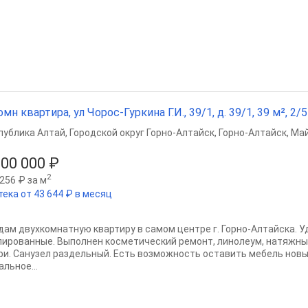
омн квартира, ул Чорос-Гуркина Г.И., 39/1, д. 39/1, 39 м², 2/5
публика Алтай
,
Городской округ Горно-Алтайск
,
Горно-Алтайск
,
Май
200 000 ₽
2
256 ₽ за м
тека от 43 644 ₽ в месяц
дам двухкомнатную квартиру в самом центре г. Горно-Алтайска. У
лированные. Выполнен косметический ремонт, линолеум, натяжн
ри. Санузел раздельный. Есть возможность оставить мебель нов
льное...