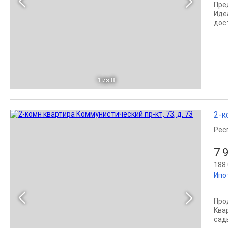
Пре
Иде
дос
1
из 8
2-к
Рес
7 
188 
Ипо
Про
Kва
сады