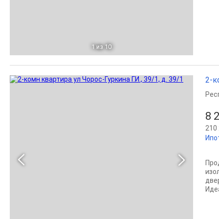
1
из 10
2-к
Рес
8 
210 
Ипо
Про
изо
две
Идеа