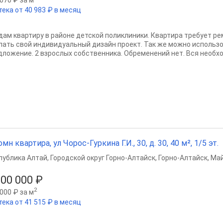
тека от 40 983 ₽ в месяц
дам квартиру в районе детской поликлиники. Квартира требует ре
лать свой индивидуальный дизайн проект. Так же можно использ
дложение. 2 взрослых собственника. Обременений нет. Вся необхо
омн квартира, ул Чорос-Гуркина Г.И., 30, д. 30, 40 м², 1/5 эт.
публика Алтай
,
Городской округ Горно-Алтайск
,
Горно-Алтайск
,
Май
800 000 ₽
2
000 ₽ за м
тека от 41 515 ₽ в месяц