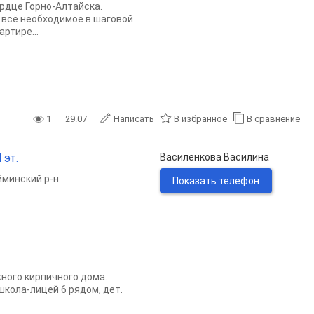
рдце Горно-Алтайска.
ь всё необходимое в шаговой
ртире...
1
29.07
Написать
В избранное
В сравнение
 эт.
Василенкова Василина
минский р-н
Показать телефон
нoгo киpпичнoгo дoмa.
кола-лицей 6 рядом, дет.