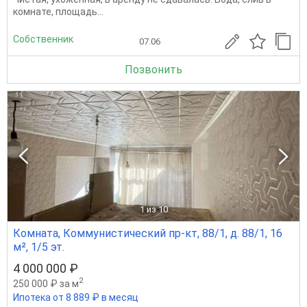
комнате, площадь...
Собственник
07.06
Позвонить
1
из 10
Комната, Коммунистический пр-кт, 88/1, д. 88/1, 16
м², 1/5 эт.
4 000 000 ₽
2
250 000 ₽ за м
Ипотека от 8 889 ₽ в месяц