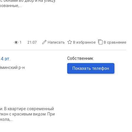
с окнами во двор и на улицу.
ованные,...
1
21.07
Написать
В избранное
В сравнение
4 эт.
Собственник
минский р-н
Показать телефон
ди. В квартире современный
лкон с красивым видом. При
ола,...