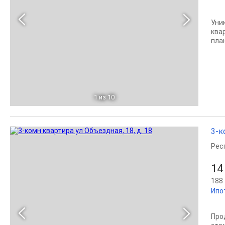
Уни
ква
пла
1
из 10
3-к
Рес
14
188 
Ипо
Про