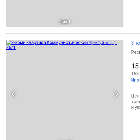
1
из 1
3-к
Рес
15
163 
Ипо
Цен
трё
и у