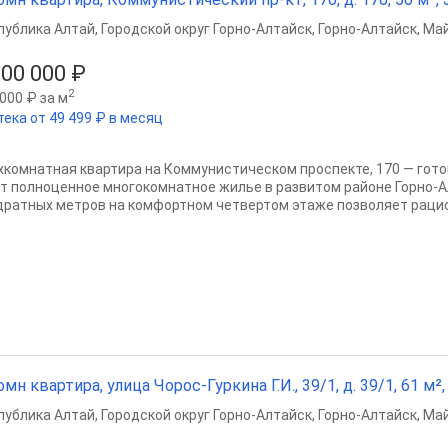
публика Алтай
,
Городской округ Горно-Алтайск
,
Горно-Алтайск
,
Май
300 000 ₽
2
000 ₽ за м
тека от 49 499 ₽ в месяц
хкомнатная квартира на Коммунистическом проспекте, 170 — готов
т полноценное многокомнатное жилье в развитом районе Горно-А
дратных метров на комфортном четвертом этаже позволяет рацио
омн квартира, улица Чорос-Гуркина Г.И., 39/1, д. 39/1, 61 м², 
публика Алтай
,
Городской округ Горно-Алтайск
,
Горно-Алтайск
,
Май