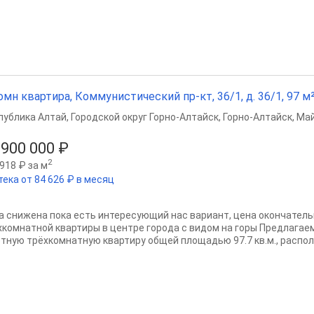
омн квартира, Коммунистический пр-кт, 36/1, д. 36/1, 97 м²,
публика Алтай
,
Городской округ Горно-Алтайск
,
Горно-Алтайск
,
Май
 900 000 ₽
2
918 ₽ за м
тека от 84 626 ₽ в месяц
а снижена пока есть интересующий нас вариант, цена окончател
хкомнатной квартиры в центре города с видом на горы Предлага
ютную трёхкомнатную квартиру общей площадью 97.7 кв.м., распол