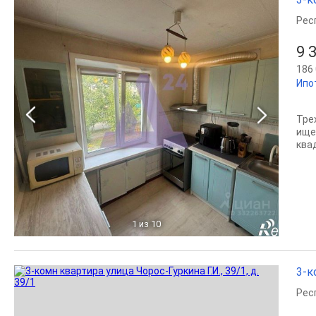
Рес
9 
186 
Ипо
Тре
ище
ква
1
из 10
3-к
Рес