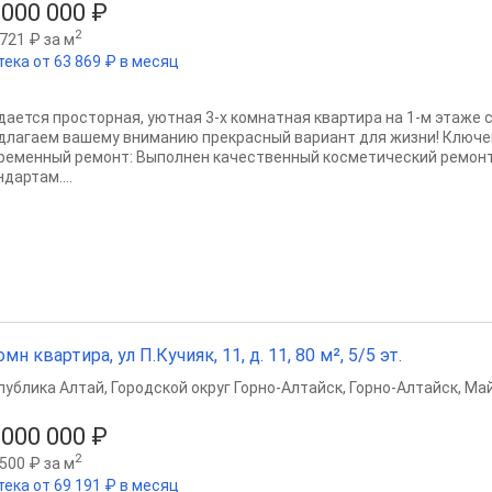
 000 000 ₽
2
721 ₽ за м
тека от 63 869 ₽ в месяц
дается просторная, уютная 3-х комнатная квартира на 1-м этаже
длагаем вашему вниманию прекрасный вариант для жизни! Ключ
ременный ремонт: Выполнен качественный косметический ремон
дартам....
омн квартира, ул П.Кучияк, 11, д. 11, 80 м², 5/5 эт.
публика Алтай
,
Городской округ Горно-Алтайск
,
Горно-Алтайск
,
Май
 000 000 ₽
2
500 ₽ за м
тека от 69 191 ₽ в месяц