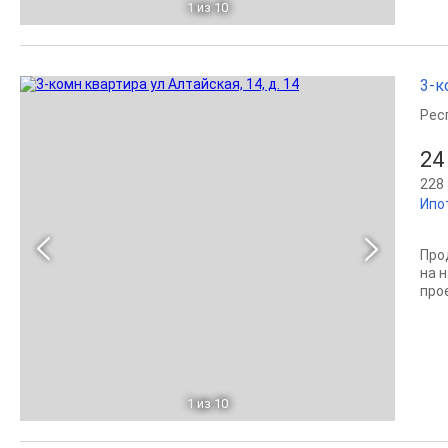
1
из 10
3-к
Рес
24
228 
Ипо
Про
на 
про
1
из 10