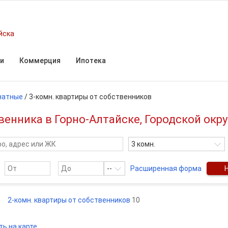
йска
и
Коммерция
Ипотека
натные
/
3-комн. квартиры от собственников
енника в Горно-Алтайске, Городской окру
3 комн.
--
Расширенная форма
2-комн. квартиры от собственников
10
ть на карте