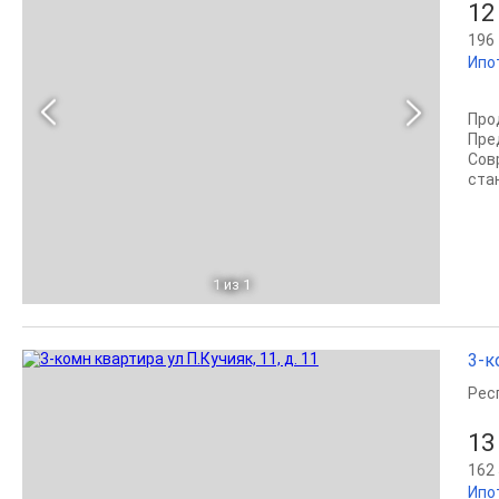
12
196 
Ипо
Про
Пре
Сов
стан
1
из 1
3-к
Рес
13
162 
Ипо