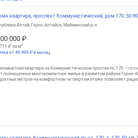
омн квартира, проспект Коммунистический, дом 170, 50.90 м
публика Алтай
,
Горно-Алтайск
,
Майминский р-н
300 000 ₽
2
711 ₽ за м
тека от 49 499 ₽ в месяц
хкомнатная квартира на Коммунистическом проспекте, 170 — готов
т полноценное многокомнатное жилье в развитом районе Горно-А
дратных метров на комфортном четвертом этаже позволяет рацио
омн квартира, Коммунистический пр-кт, 170, д. 170, 50 м², 3