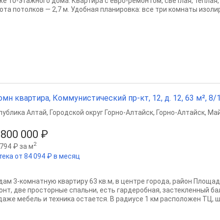
же 10-этажного дома. Квартира с евро-ремонтом, светлая, тёплая, 
ота потолков — 2,7 м. Удобная планировка: все три комнаты изолир
омн квартира, Коммунистический пр-кт, 12, д. 12, 63 м², 8/1
публика Алтай
,
Городской округ Горно-Алтайск
,
Горно-Алтайск
,
Май
 800 000 ₽
2
794 ₽ за м
тека от 84 094 ₽ в месяц
дам 3-комнатную квартиру 63 кв.м, в центре города, район Площа
онт, две просторные спальни, есть гардеробная, застекленный ба
даже мебель и техника остается. В радиусе 1 км расположен ТЦ, шк