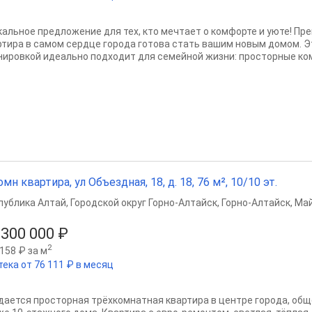
кальное предложение для тех, кто мечтает о комфорте и уюте! Пр
ртира в самом сердце города готова стать вашим новым домом. Э
нировкой идеально подходит для семейной жизни: просторные ком
омн квартира, ул Объездная, 18, д. 18, 76 м², 10/10 эт.
публика Алтай
,
Городской округ Горно-Алтайск
,
Горно-Алтайск
,
Май
 300 000 ₽
2
158 ₽ за м
тека от 76 111 ₽ в месяц
дается просторная трёхкомнатная квартира в центре города, общ