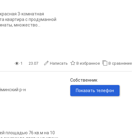
екрасная 3-комнатная
та квартира с продуманной
наты, множество...
1
23.07
Написать
В избранное
В сравнение
Собственник
минский р-н
Показать телефон
ей площадью 76 кв.м на 10