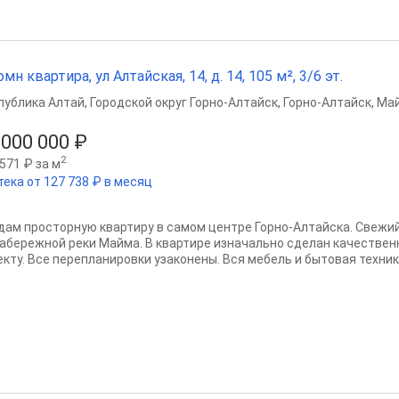
омн квартира, ул Алтайская, 14, д. 14, 105 м², 3/6 эт.
публика Алтай
,
Городской округ Горно-Алтайск
,
Горно-Алтайск
,
Май
 000 000 ₽
2
571 ₽ за м
тека от 127 738 ₽ в месяц
дам просторную квартиру в самом центре Горно-Алтайска. Свежий
набережной реки Майма. В квартире изначально сделан качествен
екту. Все перепланировки узаконены. Вся мебель и бытовая техник