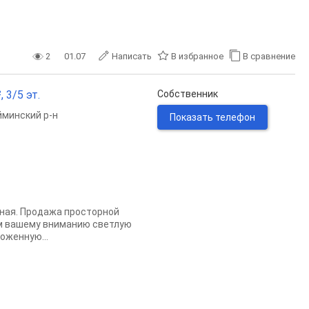
2
01.07
Написать
В избранное
В сравнение
 3/5 эт.
Собственник
минский р-н
Показать телефон
ьная. Продажа просторной
ем вашему вниманию светлую
оженную...