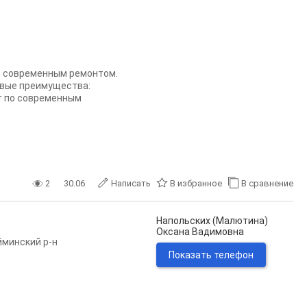
 с современным ремонтом.
евые преимущества:
т по современным
2
30.06
Написать
В избранное
В сравнение
Напольских (Малютина)
Оксана Вадимовна
минский р-н
Показать телефон