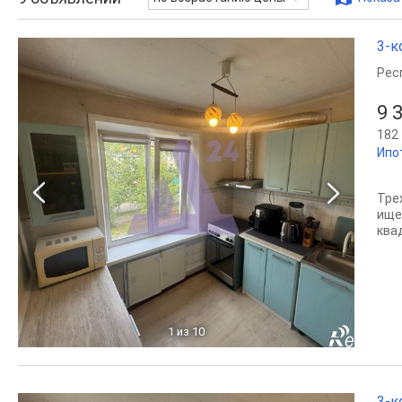
3-к
Рес
9 
182 
Ипо
Тре
ище
ква
1
из 10
3-к