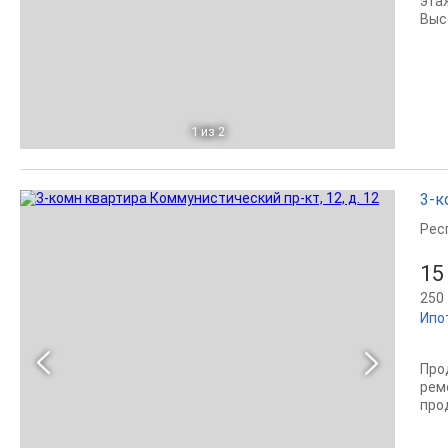
эта
Выс
1
из 2
3-к
Рес
15
250 
Ипо
Про
рем
про