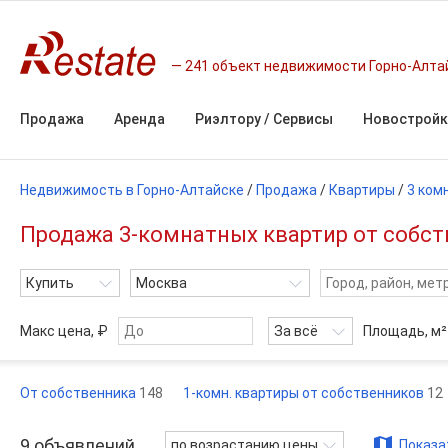
241 объект недвижимости Горно-Алта
Продажа
Аренда
Риэлтору / Сервисы
Новостройк
Недвижимость в Горно-Алтайске
/
Продажа
/
Квартиры
/
3 ком
Продажа 3-комнатных квартир от собств
Купить
Москва
Макс цена, ₽
За всё
Площадь,
м²
От собственника
148
1-комн. квартиры от собственников
12
9
объявлений
по возрастанию цены
Показа