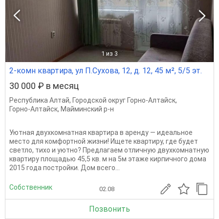
1
из 3
2-комн квартира, ул П.Сухова, 12, д. 12, 45 м², 5/5 эт.
30 000 ₽ в месяц
Республика Алтай
,
Городской округ Горно-Алтайск
,
Горно-Алтайск
,
Майминский р-н
Уютная двухкомнатная квартира в аренду — идеальное
место для комфортной жизни! Ищете квартиру, где будет
светло, тихо и уютно? Предлагаем отличную двухкомнатную
квартиру площадью 45,5 кв. м на 5м этаже кирпичного дома
2015 года постройки. Дом всего...
Собственник
02.08
Позвонить