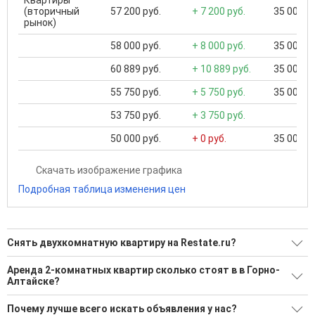
Квартиры
(вторичный
57 200 руб.
+ 7 200 руб.
35 000 ..
рынок)
58 000 руб.
+ 8 000 руб.
35 000 ..
60 889 руб.
+ 10 889 руб.
35 000 ..
55 750 руб.
+ 5 750 руб.
35 000 ..
53 750 руб.
+ 3 750 руб.
50 000 руб.
+ 0 руб.
35 000 ..
Скачать изображение графика
Подробная таблица изменения цен
Снять двухкомнатную квартиру на Restate.ru?
Ищите, как Снять двухкомнатную квартиру?
Аренда 2-комнатных квартир сколько стоят в в Горно-
Алтайске?
8 актуальных и проверенных объявлений
Минимальная цена: 40 000 Р. Максимальная цена: 100 000 Р;
Воспользуйтесь нашим поиском по новостройкам, для
Почему лучше всего искать объявления у нас?
Средняя: 64 714 Р