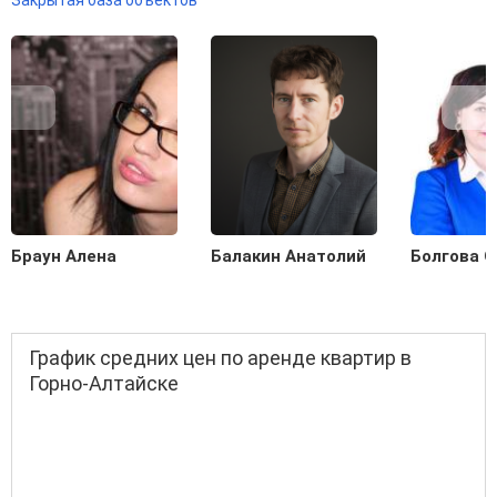
Закрытая база объектов
Браун Алена
Балакин Анатолий
Болгова О
График средних цен по аренде квартир в
Горно-Алтайске