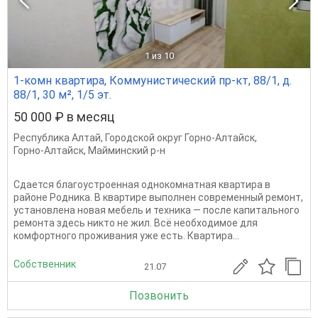
1
из 10
1-комн квартира, Коммунистический пр-кт, 88/1, д.
88/1, 30 м², 1/5 эт.
50 000 ₽ в месяц
Республика Алтай
,
Городской округ Горно-Алтайск
,
Горно-Алтайск
,
Майминский р-н
Сдается благоустроенная однокомнатная квартира в
районе Родника. В квартире выполнен современный ремонт,
установлена новая мебель и техника — после капитального
ремонта здесь никто не жил. Всё необходимое для
комфортного проживания уже есть. Квартира...
Собственник
21.07
Позвонить