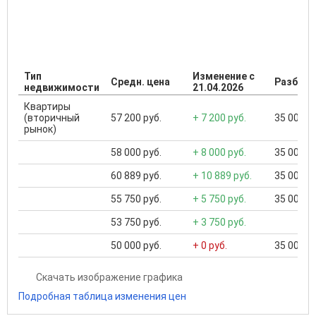
Тип
Изменение с
Средн. цена
Разброс
недвижимости
21.04.2026
Квартиры
(вторичный
57 200 руб.
+ 7 200 руб.
35 000 ..
рынок)
58 000 руб.
+ 8 000 руб.
35 000 ..
60 889 руб.
+ 10 889 руб.
35 000 ..
55 750 руб.
+ 5 750 руб.
35 000 ..
53 750 руб.
+ 3 750 руб.
50 000 руб.
+ 0 руб.
35 000 ..
Скачать изображение графика
Подробная таблица изменения цен