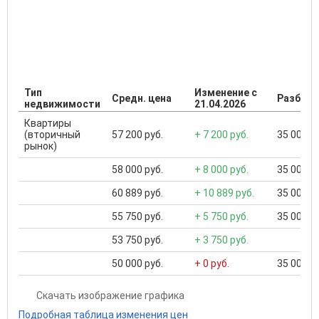
Тип
Изменение с
Средн. цена
Разброс
недвижимости
21.04.2026
Квартиры
(вторичный
57 200 руб.
+ 7 200 руб.
35 000 ..
рынок)
58 000 руб.
+ 8 000 руб.
35 000 ..
60 889 руб.
+ 10 889 руб.
35 000 ..
55 750 руб.
+ 5 750 руб.
35 000 ..
53 750 руб.
+ 3 750 руб.
50 000 руб.
+ 0 руб.
35 000 ..
Скачать изображение графика
Подробная таблица изменения цен