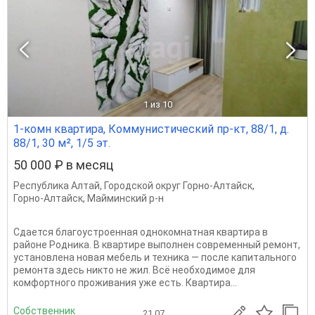
1
из 10
1-комн квартира, Коммунистический пр-кт, 88/1, д.
88/1, 30 м², 1/5 эт.
50 000 ₽ в месяц
Республика Алтай
,
Городской округ Горно-Алтайск
,
Горно-Алтайск
,
Майминский р-н
Сдается благоустроенная однокомнатная квартира в
районе Родника. В квартире выполнен современный ремонт,
установлена новая мебель и техника — после капитального
ремонта здесь никто не жил. Всё необходимое для
комфортного проживания уже есть. Квартира...
Собственник
21.07