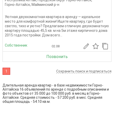
Республика Алтай
,
Городской округ Горно-Алтайск
,
Горно-Алтайск
,
Майминский р-н
Уютная двухкомнатная квартира в аренду — идеальное
место для комфортной жизни! Ищете квартиру, где будет
светло, тихо и уютно? Предлагаем отличную двухкомнатную
квартиру площадью 45,5 кв. м на 5м этаже кирпичного дома
2015 года постройки. Дом всего...
Собственник
02.08
Позвонить
1
Сохранить поиск и подписаться
Длительная аренда квартир - в базе недвижимости Горно-
Алтайска 16 объявлений по аренде с подробным описанием и
фото объектов от
35 000
до
100 000
руб. в месяц в Горно-
Алтайске. Средняя стоимость - 57 200 руб. в мес. Средняя
общая площадь - 54.10 кв.м.