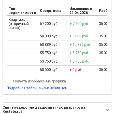
Тип
Изменение с
Средн. цена
Разброс
недвижимости
21.04.2026
Квартиры
(вторичный
57 200 руб.
+ 7 200 руб.
35 000 ..
рынок)
58 000 руб.
+ 8 000 руб.
35 000 ..
60 889 руб.
+ 10 889 руб.
35 000 ..
55 750 руб.
+ 5 750 руб.
35 000 ..
53 750 руб.
+ 3 750 руб.
50 000 руб.
+ 0 руб.
35 000 ..
Скачать изображение графика
Подробная таблица изменения цен
Снять недорогую двухкомнатную квартиру на
Restate.ru?