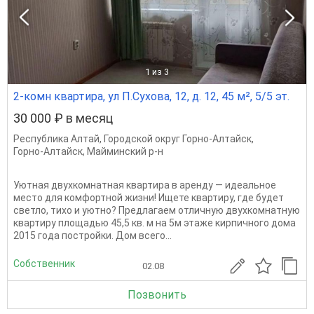
1
из 3
2-комн квартира, ул П.Сухова, 12, д. 12, 45 м², 5/5 эт.
30 000 ₽ в месяц
Республика Алтай
,
Городской округ Горно-Алтайск
,
Горно-Алтайск
,
Майминский р-н
Уютная двухкомнатная квартира в аренду — идеальное
место для комфортной жизни! Ищете квартиру, где будет
светло, тихо и уютно? Предлагаем отличную двухкомнатную
квартиру площадью 45,5 кв. м на 5м этаже кирпичного дома
2015 года постройки. Дом всего...
Собственник
02.08
Позвонить