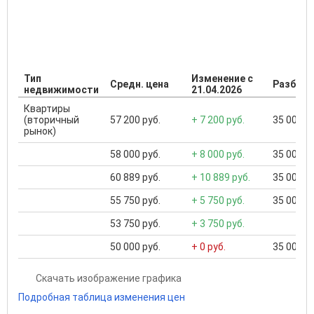
Тип
Изменение с
Средн. цена
Разброс
недвижимости
21.04.2026
Квартиры
(вторичный
57 200 руб.
+ 7 200 руб.
35 000 ..
рынок)
58 000 руб.
+ 8 000 руб.
35 000 ..
60 889 руб.
+ 10 889 руб.
35 000 ..
55 750 руб.
+ 5 750 руб.
35 000 ..
53 750 руб.
+ 3 750 руб.
50 000 руб.
+ 0 руб.
35 000 ..
Скачать изображение графика
Подробная таблица изменения цен