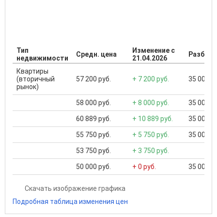
Тип
Изменение с
Средн. цена
Разброс
недвижимости
21.04.2026
Квартиры
(вторичный
57 200 руб.
+ 7 200 руб.
35 000 ..
рынок)
58 000 руб.
+ 8 000 руб.
35 000 ..
60 889 руб.
+ 10 889 руб.
35 000 ..
55 750 руб.
+ 5 750 руб.
35 000 ..
53 750 руб.
+ 3 750 руб.
50 000 руб.
+ 0 руб.
35 000 ..
Скачать изображение графика
Подробная таблица изменения цен