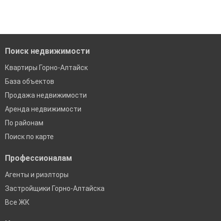
Удобный поиск, есть подписка на новые объявления
Помогаем с подбором выгодных ипотечных программ в
банках в Горно-Алтайске
Поиск недвижимости
Квартиры Горно-Алтайск
База объектов
Продажа недвижимости
Аренда недвижимости
По районам
Поиск по карте
Профессионалам
Агенты и риэлторы
Застройщики Горно-Алтайска
Все ЖК