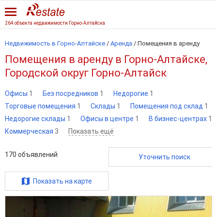
264 объекта недвижимости Горно-Алтайска
Недвижимость в Горно-Алтайске
/
Аренда
/
Помещения в аренду
Помещения в аренду в Горно-Алтайске,
Городской округ Горно-Алтайск
Офисы
1
Без посредников
1
Недорогие
1
Торговые помещения
1
Склады
1
Помещения под склад
1
Недорогие склады
1
Офисы в центре
1
В бизнес-центрах
1
Коммерческая
3
Показать ещё
170
объявлений
Уточнить поиск
Показать на карте