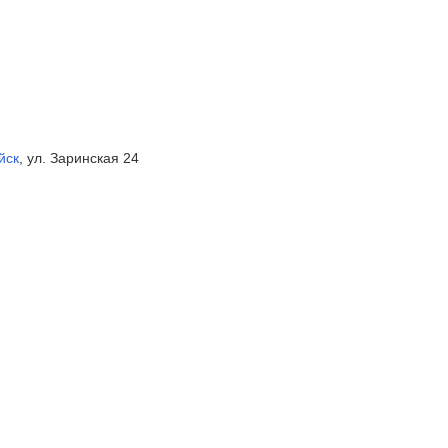
йск
,
ул. Заринская 24