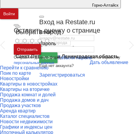
Горно-Алтайск
Войти
Вход на Restate.ru
Оставить оценку о странице
Выбрать город
Email
Пароль
Москва
и
Московская область
Отправить
Санкт-Петербург
и
Ленинградская область
Отправляя данную форму, вы соглашаетесь на обработку
Забыли пароль
Войти
Дать объявление
персональных данных
Ещё нет аккаунта?
Перейти к сравнению
Поик по карте
Зарегистрироваться
Новостройки
Квартиры в новостройках
Квартиры на вторичке
Продажа комнат и долей
Продажа домов и дач
Продажа участков
Аренда квартир
Каталог специалистов
Новости недвижимости
Графики и индексы цен
Ипотечный калькулятор