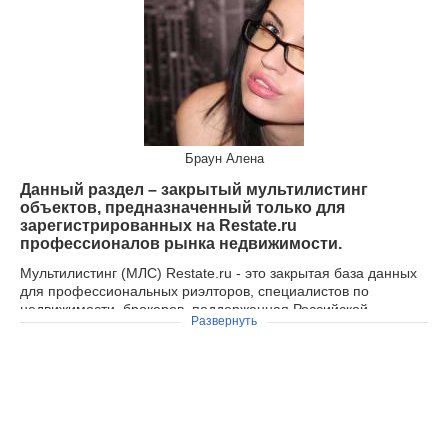
Браун Алена
Данный раздел – закрытый мультилистинг
объектов, предназначенный только для
зарегистрированных на Restate.ru
профессионалов рынка недвижимости.
Мультилистинг (МЛС) Restate.ru - это закрытая база данных
для профессиональных риэлторов, специалистов по
недвижимости, брокеров, поддержанная Российской
Развернуть
Гильдией Риэлторов (РГР) и крупнейшими региональными
объединениями агентств недвижимости России.
Целью создания "Restate MLS" является популяризация и
спасение профессии "риэлтор", создание продукта, доступ и
использование которого будет формировать уникальные
Недвижимость в Горно-Алтайске от
сервисы и данные, которых нет на рынке или есть, но имеют