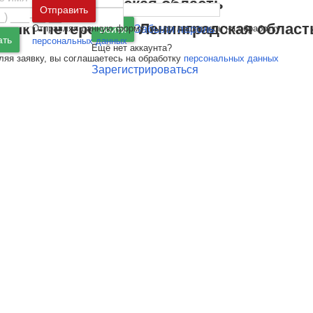
Москва
и
Московская область
Отправить
Санкт-Петербург
и
Ленинградская област
Отправляя данную форму, вы соглашаетесь на обработку
Забыли пароль
Войти
ать
персональных данных
Ещё нет аккаунта?
ляя заявку, вы соглашаетесь на обработку
персональных данных
Зарегистрироваться