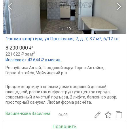
1
из 10
1-комн квартира, ул Проточная, 7, д. 7, 37 м², 6/12 эт.
8 200 000 ₽
2
221 622 ₽ за м
Ипотека от 43 644 ₽ в месяц
Республика Алтай
,
Городской округ Горно-Алтайск
,
Горно-Алтайск
,
Майминский р-н
Продам квартиру в свежем доме с хорошей детской
площадкой, развитая инфраструктура центра города,
современный и чистый подъезд, 2 лифта, балкон во двор,
просторный санузел. Любая форма расчёта.
Василенкова Василина
04.08
Позвонить