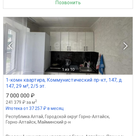
Позвонить
1
из 10
1-комн квартира, Коммунистический пр-кт, 147, д.
147, 29 м², 2/5 эт.
7 000 000 ₽
2
241 379 ₽ за м
Ипотека от 37 257 ₽ в месяц
Республика Алтай
,
Городской округ Горно-Алтайск
,
Горно-Алтайск
,
Майминский р-н