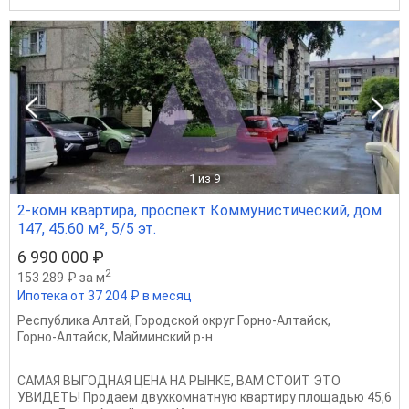
1
из 9
2-комн квартира, проспект Коммунистический, дом
147, 45.60 м², 5/5 эт.
6 990 000 ₽
2
153 289 ₽ за м
Ипотека от 37 204 ₽ в месяц
Республика Алтай
,
Городской округ Горно-Алтайск
,
Горно-Алтайск
,
Майминский р-н
САМАЯ ВЫГОДНАЯ ЦЕНА НА РЫНКЕ, ВАМ СТОИТ ЭТО
УВИДЕТЬ! Продаем двухкомнатную квартиру площадью 45,6