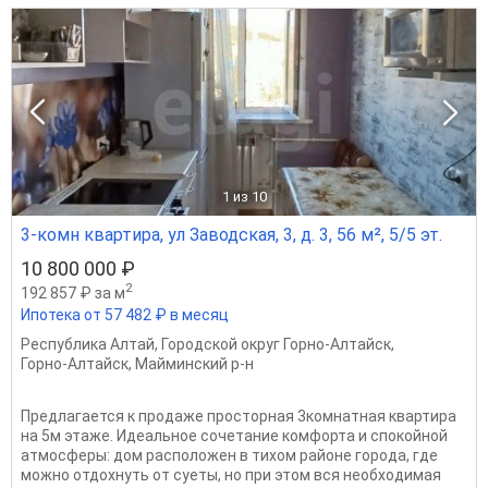
1
из 10
3-комн квартира, ул Заводская, 3, д. 3, 56 м², 5/5 эт.
10 800 000 ₽
2
192 857 ₽ за м
Ипотека от 57 482 ₽ в месяц
Республика Алтай
,
Городской округ Горно-Алтайск
,
Горно-Алтайск
,
Майминский р-н
Предлагается к продаже просторная 3комнатная квартира
на 5м этаже. Идеальное сочетание комфорта и спокойной
атмосферы: дом расположен в тихом районе города, где
можно отдохнуть от суеты, но при этом вся необходимая