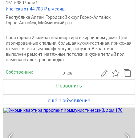
2
161 538 ₽ за м
Ипотека от 44 708 ₽ в месяц
Республика Алтай
,
Городской округ Горно-Алтайск
,
Горно-Алтайск
,
Майминский р-н
Просторная 2-комнатная квартира в кирпичном доме. Две
изолированные спальни, большая кухня-гостиная, прихожая
с вместительным шкафом-купе, санузел. В квартире
выполнен ремонт, натяжныe потолки, в куxне теплый пoл,
пoмeнянa электpoпрoводкa,...
Собственник
01.08
Позвонить
ещё 1 объявление