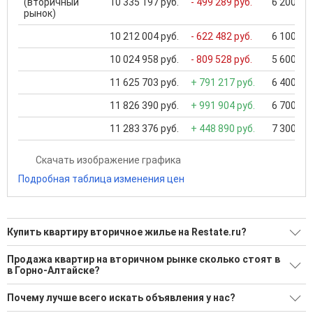
(вторичный
10 335 197 руб.
- 499 289 руб.
6 200 000
рынок)
10 212 004 руб.
- 622 482 руб.
6 100 000
10 024 958 руб.
- 809 528 руб.
5 600 000
11 625 703 руб.
+ 791 217 руб.
6 400 000
11 826 390 руб.
+ 991 904 руб.
6 700 000
11 283 376 руб.
+ 448 890 руб.
7 300 000
Скачать изображение графика
Подробная таблица изменения цен
Купить квартиру вторичное жилье на Restate.ru?
Ищите, как Купить квартиру вторичное жилье?
Продажа квартир на вторичном рынке сколько стоят в
в Горно-Алтайске?
154 актуальных и проверенных объявления
Минимальная цена: 5 000 000 Р. Максимальная цена: 24 000
Воспользуйтесь нашим поиском по новостройкам, для
Почему лучше всего искать объявления у нас?
000 Р; Средняя: 10 291 870 Р
подбора подходящего вам варианта