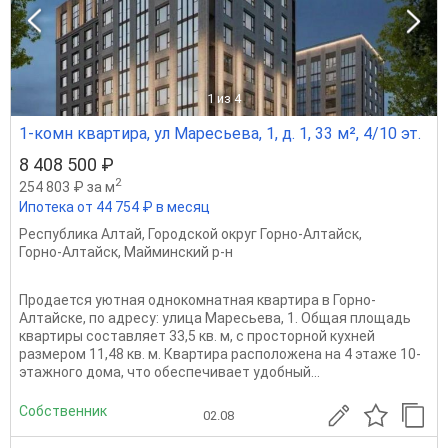
1
из 4
1-комн квартира, ул Маресьева, 1, д. 1, 33 м², 4/10 эт.
8 408 500 ₽
2
254 803 ₽ за м
Ипотека от 44 754 ₽ в месяц
Республика Алтай
,
Городской округ Горно-Алтайск
,
Горно-Алтайск
,
Майминский р-н
Продается уютная однокомнатная квартира в Горно-
Алтайске, по адресу: улица Маресьева, 1. Общая площадь
квартиры составляет 33,5 кв. м, с просторной кухней
размером 11,48 кв. м. Квартира расположена на 4 этаже 10-
этажного дома, что обеспечивает удобный...
Собственник
02.08