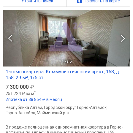
Уточнить поиск
Показать на карте
1
из 5
1-комн квартира, Коммунистический пр-кт, 158, д.
158, 29 м², 1/5 эт.
7 300 000 ₽
2
251 724 ₽ за м
Ипотека от 38 854 ₽ в месяц
Республика Алтай
,
Городской округ Горно-Алтайск
,
Горно-Алтайск
,
Майминский р-н
В продаже полноценная однокомнатная квартира в Горно-
Алтайске по адресу: Коммунистический проспект, 158.