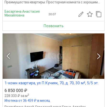
Преимущества квартиры: Просторная комната с хорошим...
Басаргина Анастасия
20.07
Михайловна
Позвонить
1
из 10
1-комн квартира, ул П.Кучияк, 70, д. 70, 30 м², 5/5 эт.
6 850 000 ₽
2
228 333 ₽ за м
Ипотека от 36 459 ₽ в месяц
Республика Алтай
,
Городской округ Горно-Алтайск
,