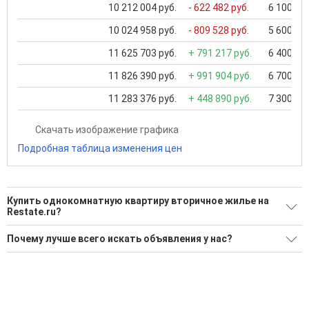
10 212 004 руб.
- 622 482 руб.
6 100 000
10 024 958 руб.
- 809 528 руб.
5 600 000
11 625 703 руб.
+ 791 217 руб.
6 400 000
11 826 390 руб.
+ 991 904 руб.
6 700 000
11 283 376 руб.
+ 448 890 руб.
7 300 000
Скачать изображение графика
Подробная таблица изменения цен
Купить однокомнатную квартиру вторичное жилье на
Restate.ru?
Ищите, как Купить однокомнатную квартиру вторичное
Почему лучше всего искать объявления у нас?
жилье?
Все объявления проверены и проходят строгую
45 актуальных и проверенных объявлений
модерацию
Воспользуйтесь нашим поиском по новостройкам, для
Удобный поиск, есть подписка на новые объявления
подбора подходящего вам варианта