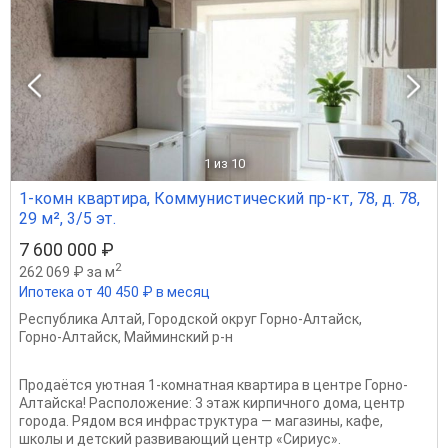
1
из 10
1-комн квартира, Коммунистический пр-кт, 78, д. 78,
29 м², 3/5 эт.
7 600 000 ₽
2
262 069 ₽ за м
Ипотека от 40 450 ₽ в месяц
Республика Алтай
,
Городской округ Горно-Алтайск
,
Горно-Алтайск
,
Майминский р-н
Продаётся уютная 1-комнатная квартира в центре Горно-
Алтайска! Расположение: 3 этаж кирпичного дома, центр
города. Рядом вся инфраструктура — магазины, кафе,
школы и детский развивающий центр «Сириус».