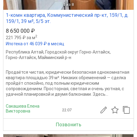
1
из 8
1-комн квартира, Коммунистический пр-кт, 159/1, д.
159/1, 39 м², 5/5 эт.
8 650 000 ₽
2
221 795 ₽ за м
Ипотека от 46 039 ₽ в месяц
Республика Алтай
,
Городской округ Горно-Алтайск
,
Горно-Алтайск
,
Майминский р-н
Продаётся чистая, юридически безопасная однокомнатная
квартира площадью 39 м². Никаких обременений — сделка
пройдёт спокойно, под полным юридическим
сопровождением. Просторная, светлая и очень уютная, с
удачной планировкой и двумя балконами. Здесь...
Сакашева Елена
22.07
Викторовна
Позвонить