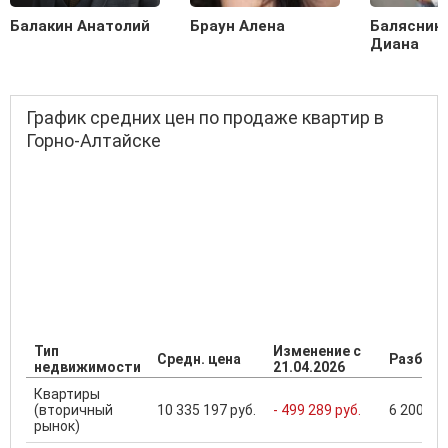
Балакин Анатолий
Браун Алена
Балясник
Диана
График средних цен по продаже квартир в
Горно-Алтайске
Тип
Изменение с
Средн. цена
Разброс
недвижимости
21.04.2026
Квартиры
(вторичный
10 335 197 руб.
- 499 289 руб.
6 200 000
рынок)