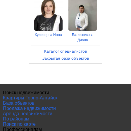
Кузнецова Инна
Балясникова
Диана
Каталог специалистов
Закрытая база объектов
Поиск недвижимости
Квартиры Горно-Алтайск
База объектов
Продажа недвижимости
Аренда недвижимости
По районам
Поиск по карте
Профессионалам