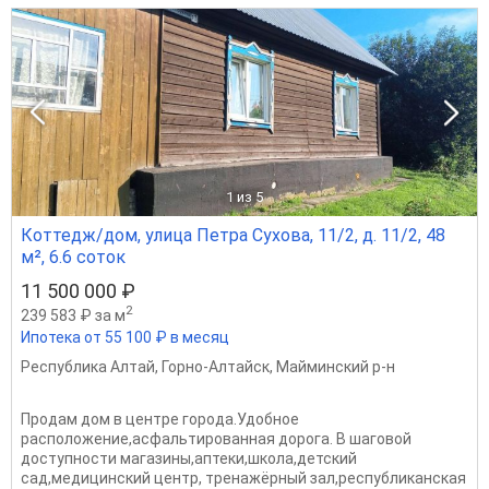
1
из 5
Коттедж/дом, улица Петра Сухова, 11/2, д. 11/2, 48
м², 6.6 соток
11 500 000 ₽
2
239 583 ₽ за м
Ипотека от 55 100 ₽ в месяц
Республика Алтай
,
Горно-Алтайск
,
Майминский р-н
Продам дом в центре города.Удобное
расположение,асфальтированная дорога. В шаговой
доступности магазины,аптеки,школа,детский
сад,медицинский центр, тренажёрный зал,республиканская