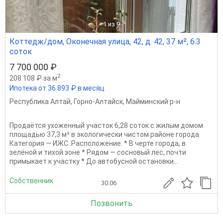
1
из 9
Коттедж/дом, Оконечная улица, 42, д. 42, 37 м², 6.3
соток
7 700 000 ₽
2
208 108 ₽ за м
Ипотека от 36 893 ₽ в месяц
Республика Алтай
,
Горно-Алтайск
,
Майминский р-н
Продаётся ухоженный участок 6,28 соток с жилым домом
площадью 37,3 м² в экологически чистом районе города.
Категория — ИЖС. Расположение: * В черте города, в
зелёной и тихой зоне * Рядом — сосновый лес, почти
примыкает к участку * До автобусной остановки...
Собственник
30.06
Позвонить