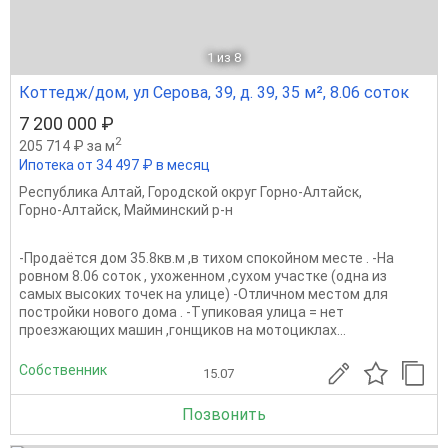
1
из 8
Коттедж/дом, ул Серова, 39, д. 39, 35 м², 8.06 соток
7 200 000 ₽
2
205 714 ₽ за м
Ипотека от 34 497 ₽ в месяц
Республика Алтай
,
Городской округ Горно-Алтайск
,
Горно-Алтайск
,
Майминский р-н
-Продаётся дом 35.8кв.м ,в тихом спокойном месте . -На
ровном 8.06 соток , ухоженном ,сухом участке (одна из
самых высоких точек на улице) -Отличном местом для
постройки нового дома . -Тупиковая улица = нет
проезжающих машин ,гонщиков на мотоциклах...
Собственник
15.07
Позвонить