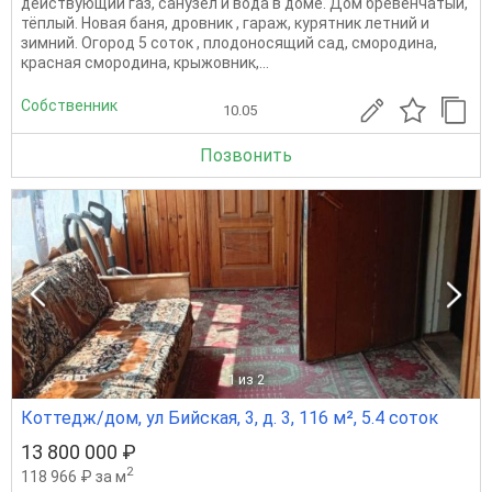
действующий газ, санузел и вода в доме. Дом бревенчатый,
тёплый. Новая баня, дровник , гараж, курятник летний и
зимний. Огород 5 соток , плодоносящий сад, смородина,
красная смородина, крыжовник,...
Собственник
10.05
Позвонить
1
из 2
Коттедж/дом, ул Бийская, 3, д. 3, 116 м², 5.4 соток
13 800 000 ₽
2
118 966 ₽ за м