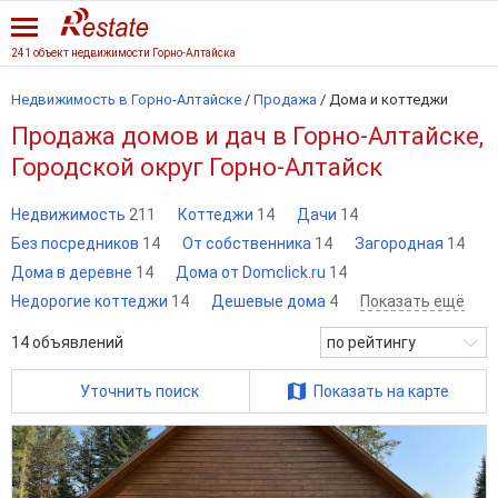
241 объект недвижимости Горно-Алтайска
Недвижимость в Горно-Алтайске
/
Продажа
/
Дома и коттеджи
Продажа домов и дач в Горно-Алтайске,
Городской округ Горно-Алтайск
Недвижимость
211
Коттеджи
14
Дачи
14
Без посредников
14
От собственника
14
Загородная
14
Дома в деревне
14
Дома от Domclick.ru
14
Недорогие коттеджи
14
Дешевые дома
4
Показать ещё
14
объявлений
по рейтингу
Уточнить поиск
Показать на карте