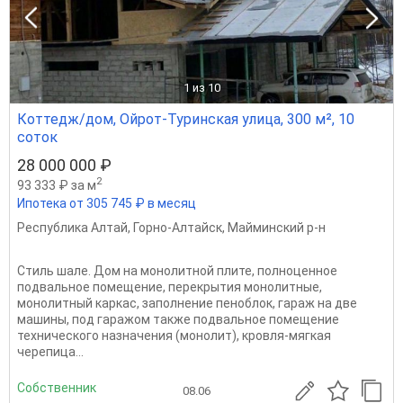
1
из 10
Коттедж/дом, Ойрот-Туринская улица, 300 м², 10
соток
28 000 000 ₽
2
93 333 ₽ за м
Ипотека от 305 745 ₽ в месяц
Республика Алтай
,
Горно-Алтайск
,
Майминский р-н
Стиль шале. Дом на монолитной плите, полноценное
подвальное помещение, перекрытия монолитные,
монолитный каркас, заполнение пеноблок, гараж на две
машины, под гаражом также подвальное помещение
технического назначения (монолит), кровля-мягкая
черепица...
Собственник
08.06