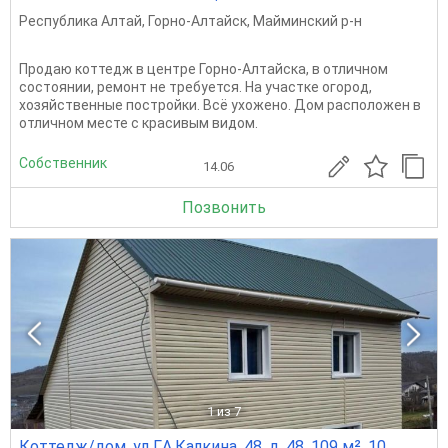
Республика Алтай
,
Горно-Алтайск
,
Майминский р-н
Продаю коттедж в центре Горно-Алтайска, в отличном
состоянии, ремонт не требуется. На участке огород,
хозяйственные постройки. Всё ухожено. Дом расположен в
отличном месте с красивым видом.
Собственник
14.06
Позвонить
1
из 7
Коттедж/дом, ул Г.А.Калкина, 48, д. 48, 109 м², 10