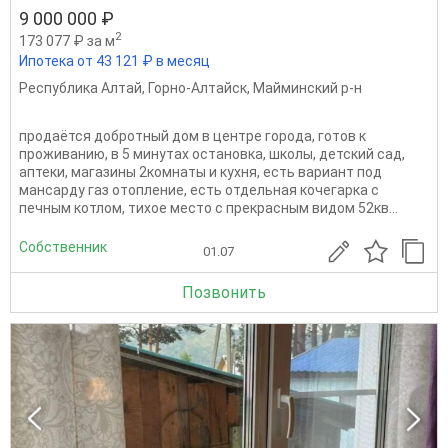
9 000 000 ₽
2
173 077 ₽ за м
Ипотека от 43 121 ₽ в месяц
Республика Алтай
,
Горно-Алтайск
,
Майминский р-н
продаётся добротный дом в центре города, готов к
проживанию, в 5 минутах остановка, школы, детский сад,
аптеки, магазины 2комнаты и кухня, есть вариант под
мансарду газ отопление, есть отдельная кочегарка с
печным котлом, тихое место с прекрасным видом 52кв...
Собственник
01.07
Позвонить