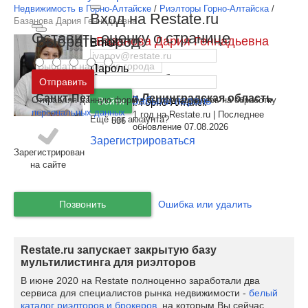
Недвижимость в Горно-Алтайске
/
Риэлторы Горно-Алтайска
/
Вход на Restate.ru
Базанова Дария Геннадьевна
Оставить оценку о странице
Выбрать город
Базанова Дария Геннадьевна
Email
Этот специалист - я
Пароль
Москва
и
Московская область
Отправить
Агент в
"Гравитон"
Санкт-Петербург
и
Ленинградская область
Отправляя данную форму, вы соглашаетесь на обработку
Забыли пароль
Войти
Регион:
г. Горно-Алтайск
персональных данных
1 год на Restate.ru | Последнее
Ещё нет аккаунта?
536
обновление 07.08.2026
Зарегистрироваться
Зарегистрирован
на сайте
Позвонить
Ошибка или удалить
Restate.ru запускает закрытую базу
мультилистинга для риэлторов
В июне 2020 на Restate полноценно заработали два
сервиса для специалистов рынка недвижимости -
белый
каталог риэлторов и брокеров
, на которым Вы сейчас