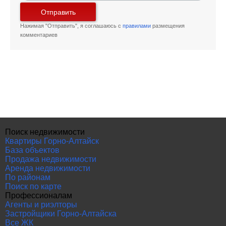
Отправить
Нажимая "Отправить", я соглашаюсь с
правилами
размещения
комментариев
Поиск недвижимости
Квартиры Горно-Алтайск
База объектов
Продажа недвижимости
Аренда недвижимости
По районам
Поиск по карте
Профессионалам
Агенты и риэлторы
Застройщики Горно-Алтайска
Все ЖК