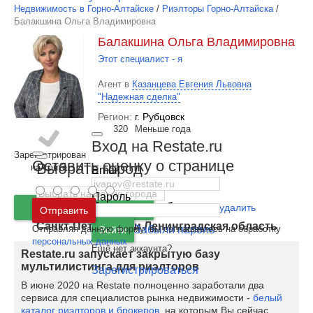
Недвижимость в Горно-Алтайске
/
Риэлторы Горно-Алтайска
/
Балакшина Ольга Владимировна
Балакшина Ольга Владимировна
Этот специалист - я
Агент в
Казанцева Евгения Львовна
"Надежная сделка"
Регион:
г. Рубцовск
320
Меньше года
Вход на Restate.ru
Зарегистрирован
Оставить оценку о странице
Выбрать город
на сайте
Email
Пароль
Москва
и
Московская область
Позвонить
Ошибка или удалить
Отправить
Санкт-Петербург
и
Ленинградская область
Отправляя данную форму, вы соглашаетесь на обработку
Забыли пароль
Войти
персональных данных
Ещё нет аккаунта?
Restate.ru запускает закрытую базу
мультилистинга для риэлторов
Зарегистрироваться
В июне 2020 на Restate полноценно заработали два
сервиса для специалистов рынка недвижимости -
белый
каталог риэлторов и брокеров
, на которым Вы сейчас