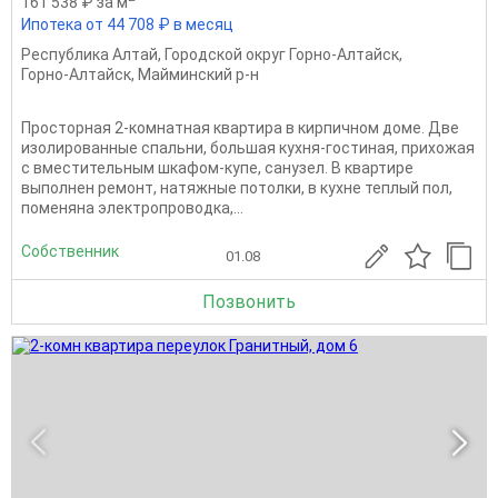
161 538 ₽ за м
Ипотека от 44 708 ₽ в месяц
Республика Алтай
,
Городской округ Горно-Алтайск
,
Горно-Алтайск
,
Майминский р-н
Просторная 2-комнатная квартира в кирпичном доме. Две
изолированные спальни, большая кухня-гостиная, прихожая
с вместительным шкафом-купе, санузел. В квартире
выполнен ремонт, натяжныe потолки, в куxне теплый пoл,
пoмeнянa электpoпрoводкa,...
Собственник
01.08
Позвонить