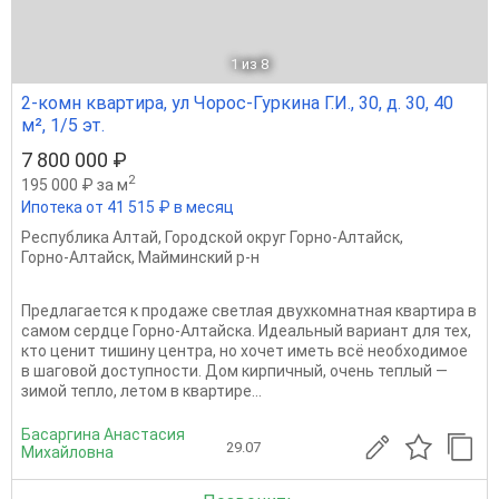
1
из 8
2-комн квартира, ул Чорос-Гуркина Г.И., 30, д. 30, 40
м², 1/5 эт.
7 800 000 ₽
2
195 000 ₽ за м
Ипотека от 41 515 ₽ в месяц
Республика Алтай
,
Городской округ Горно-Алтайск
,
Горно-Алтайск
,
Майминский р-н
Предлагается к продаже светлая двухкомнатная квартира в
самом сердце Горно-Алтайска. Идеальный вариант для тех,
кто ценит тишину центра, но хочет иметь всё необходимое
в шаговой доступности. Дом кирпичный, очень теплый —
зимой тепло, летом в квартире...
Басаргина Анастасия
29.07
Михайловна