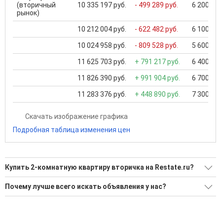
(вторичный
10 335 197 руб.
- 499 289 руб.
6 200 000
рынок)
10 212 004 руб.
- 622 482 руб.
6 100 000
10 024 958 руб.
- 809 528 руб.
5 600 000
11 625 703 руб.
+ 791 217 руб.
6 400 000
11 826 390 руб.
+ 991 904 руб.
6 700 000
11 283 376 руб.
+ 448 890 руб.
7 300 000
Скачать изображение графика
Подробная таблица изменения цен
Купить 2-комнатную квартиру вторичка на Restate.ru?
Ищите, как Купить 2-комнатную квартиру вторичка?
Почему лучше всего искать объявления у нас?
47 актуальных и проверенных объявлений
Все объявления проверены и проходят строгую
модерацию
Воспользуйтесь нашим поиском по новостройкам, для