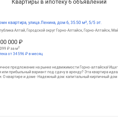
Квартиры в ипотеку 6
объявлений
омн квартира, улица Ленина, дом 6, 35.50 м², 5/5 эт.
публика Алтай
,
Городской округ Горно-Алтайск
,
Горно-Алтайск
,
Май
500 000 ₽
2
099 ₽ за м
тека от 34 596 ₽ в месяц
ичное предложение на рынке недвижимости Горно-алтайска! Ище
я или прибыльный вариант под сдачу в аренду? Эта квартира иде
и. О квартире и доме -Надежный дом: капитальный кирпичный дом 1