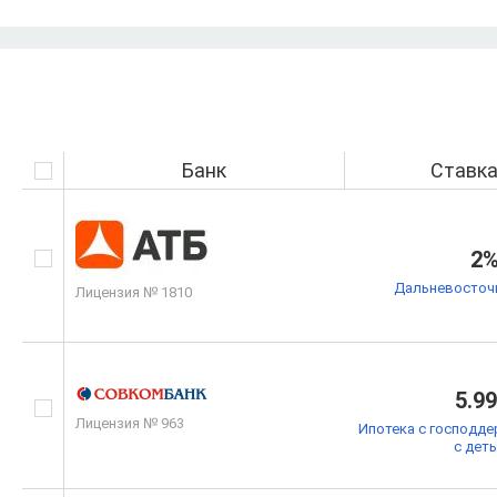
Банк
Ставк
2
Дальневосточн
Лицензия № 1810
5.9
Лицензия № 963
Ипотека с господде
с дет