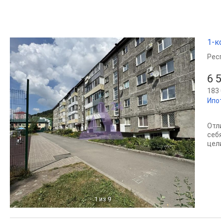
1-к
Рес
6 
183 
Ипо
Отл
себ
цел
1
из 9