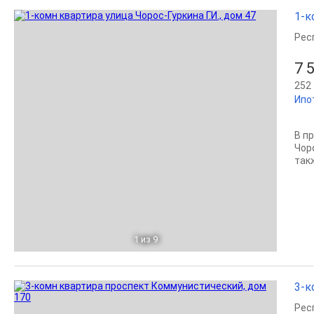
1-к
Рес
7 
252 
Ипо
В п
Чор
так
1
из 9
3-к
Рес