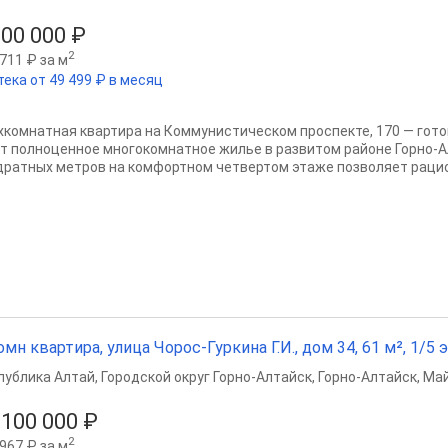
300 000 ₽
2
711 ₽ за м
тека от 49 499 ₽ в месяц
хкомнатная квартира на Коммунистическом проспекте, 170 — готов
т полноценное многокомнатное жилье в развитом районе Горно-А
дратных метров на комфортном четвертом этаже позволяет рацио
омн квартира, улица Чорос-Гуркина Г.И., дом 34, 61 м², 1/5 э
публика Алтай
,
Городской округ Горно-Алтайск
,
Горно-Алтайск
,
Май
 100 000 ₽
2
967 ₽ за м