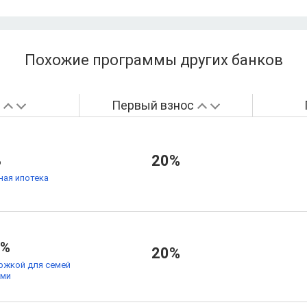
Похожие программы других банков
а
Первый взнос
%
20%
ая ипотека
9%
20%
ржкой для семей
ьми