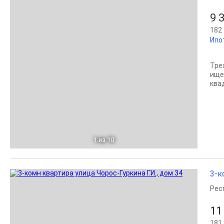
9 
182 
Ипо
Тре
ище
ква
1
из 10
3-к
Рес
11
181 