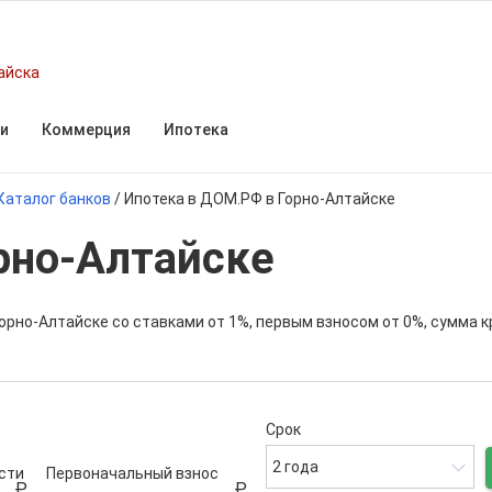
айска
и
Коммерция
Ипотека
Каталог банков
/
Ипотека в ДОМ.РФ в Горно-Алтайске
рно-Алтайске
орно-Алтайске со ставками от 1%, первым взносом от 0%, сумма 
Срок
2 года
сти
Первоначальный взнос