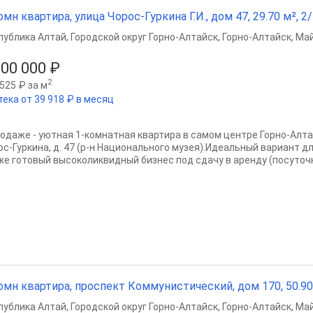
омн квартира, улица Чорос-Гуркина Г.И., дом 47, 29.70 м², 2/
публика Алтай
,
Городской округ Горно-Алтайск
,
Горно-Алтайск
,
Май
500 000 ₽
2
525 ₽ за м
тека от 39 918 ₽ в месяц
родаже - уютная 1-комнатная квартира в самом центре Горно-Алтайс
ос-Гуркина, д. 47 (р-н Национального музея).Идеальный вариант д
же готовый высоколиквидный бизнес под сдачу в аренду (посуточн
омн квартира, проспект Коммунистический, дом 170, 50.90 м
публика Алтай
,
Городской округ Горно-Алтайск
,
Горно-Алтайск
,
Май