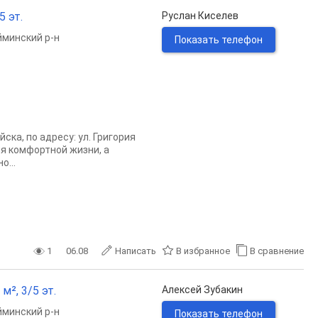
5 эт.
Руслан Киселев
минский р-н
Показать телефон
ка, по адресу: ул. Григория
ля комфортной жизни, а
о...
1
06.08
Написать
В избранное
В сравнение
², 3/5 эт.
Алексей Зубакин
минский р-н
Показать телефон