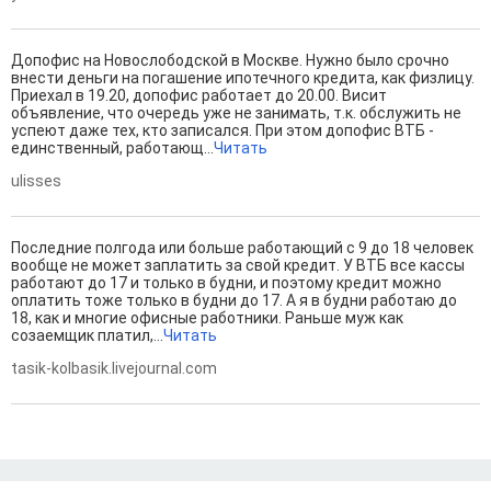
Допофис на Новослободской в Москве. Нужно было срочно
внести деньги на погашение ипотечного кредита, как физлицу.
Приехал в 19.20, допофис работает до 20.00. Висит
объявление, что очередь уже не занимать, т.к. обслужить не
успеют даже тех, кто записался. При этом допофис ВТБ -
единственный, работающ...
Читать
ulisses
Последние полгода или больше работающий с 9 до 18 человек
вообще не может заплатить за свой кредит. У ВТБ все кассы
работают до 17 и только в будни, и поэтому кредит можно
оплатить тоже только в будни до 17. А я в будни работаю до
18, как и многие офисные работники. Раньше муж как
созаемщик платил,...
Читать
tasik-kolbasik.livejournal.com